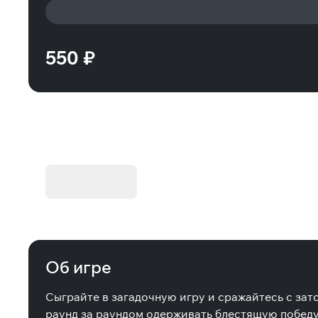
550 ₽
KIBORG - Делюкс Издание
Купить
Об игре
Сыграйте в загадочную игру и сражайтесь с зат
раунд за раундом одерживать блестящую победу