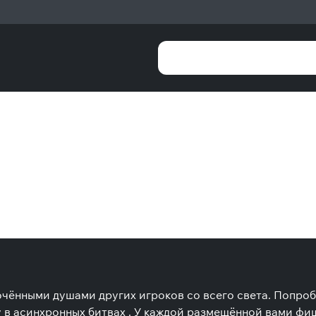
очёнными душами других игроков со всего света. Попроб
 в асинхронных битвах . У каждой размещённой вами фиш