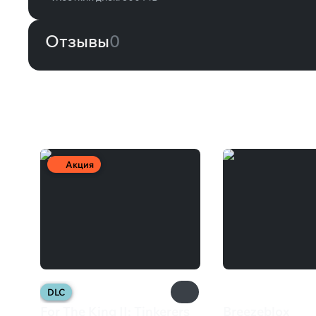
Отзывы
0
Вам может понравиться
Акция
DLC
For The King II: Tinkerers
Breezeblox