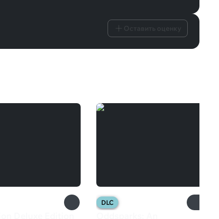
Оставить оценку
DLC
ion Deluxe Edition
Oddsparks: An