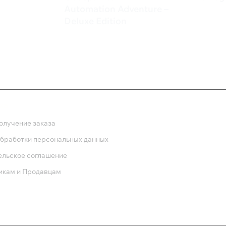
567 
Automation Adventure –
Deluxe Edition
2 100 ₽
ка
олучение заказа
обработки персональных данных
ельское соглашение
икам и Продавцам