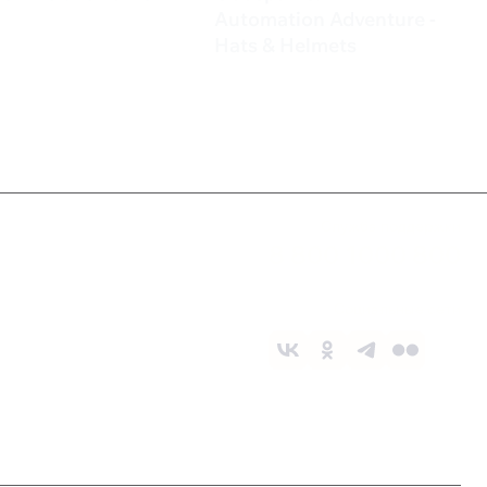
₽
Automation Adventure -
Hats & Helmets
450 ₽
Служба поддержки
8 800 1000 800
Социальные сети