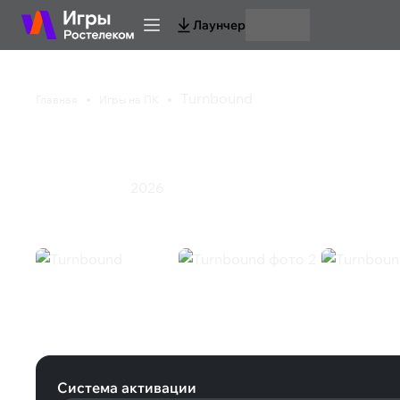
Лаунчер
Turnbound
Главная
Игры на ПК
Turnbound
2026
Инди
Стратегия
Turnbound (Steam)
Система активации