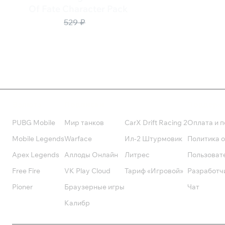
79 ₽
Of Fate Character Pack
397 ₽
529 ₽
Валюта
Подписки
Поддерж
PUBG Mobile
Мир танков
CarX Drift Racing 2
Оплата и п
Mobile Legends
Warface
Ил-2 Штурмовик
Политика 
Apex Legends
Аллоды Онлайн
Литрес
Пользоват
Free Fire
VK Play Cloud
Тариф «Игровой»
Разработч
Pioner
Браузерные игры
Чат
Калибр