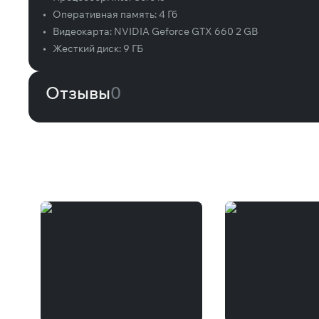
•
Оперативная память:
4 Гб
•
Видеокарта:
NVIDIA Geforce GTX 660 2 GB
•
Жесткий диск:
9 ГБ
Отзывы
0
Вам может понравиться