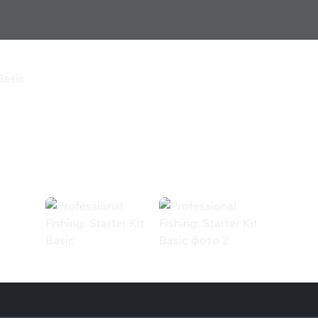
Basic
Starter Kit Basic
ic (Steam)