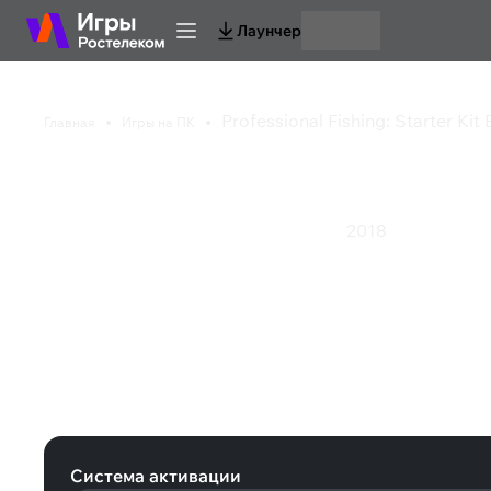
Лаунчер
Professional Fishing: Starter Kit 
Главная
Игры на ПК
Professional Fishing: 
2018
Казуальная игра
Симулятор
Спорт
Экшен
Professional Fishing: Starter Kit Bas
Система активации