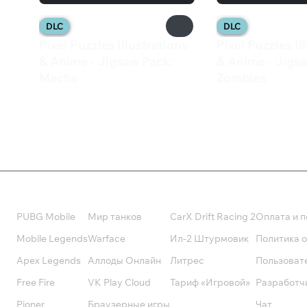
DLC
DLC
Pixel Puzzles Illustrations
Pixel Puzzles Il
& Anime - Jigsaw Pack:
& Anime - Jigs
Mechs
Zombies
163 ₽
102 ₽
Валюта
Подписки
Поддерж
PUBG Mobile
Мир танков
CarX Drift Racing 2
Оплата и п
Mobile Legends
Warface
Ил-2 Штурмовик
Политика 
Apex Legends
Аллоды Онлайн
Литрес
Пользоват
Free Fire
VK Play Cloud
Тариф «Игровой»
Разработч
Pioner
Браузерные игры
Чат