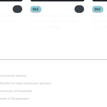
DLC
DLC
lustrations
Pixel Puzzles Illustrations
Pixel P
aw Pack:
& Anime - Jigsaw Pack:
& Anim
Distant Worlds
Ninja G
133 ₽
61 ₽
ка
олучение заказа
обработки персональных данных
ельское соглашение
икам и Продавцам