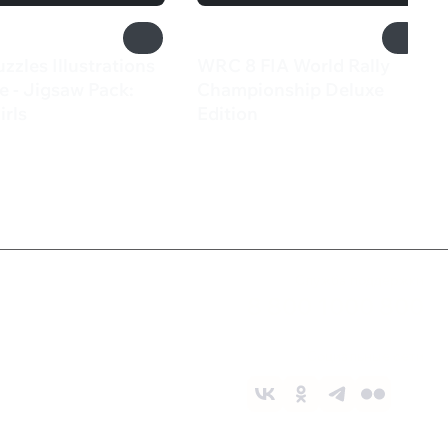
uzzles Illustrations
WRC 8 FIA World Rally
e - Jigsaw Pack:
Championship Deluxe
irls
Edition
835 ₽
Служба поддержки
8 800 1000 800
Социальные сети