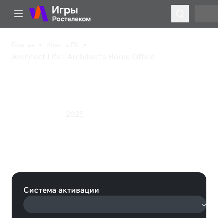
Главная
Игры на ПК
Architect Life - Architect's Home Office
Architect Life -
Architect's Home Office
2025
Инди
Симулятор
Architect Life - Architect's Home
Office (Steam)
Система активации