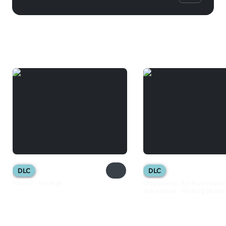
Вам может понравиться
DLC
DLC
Reus 2 - Ice Age
Oddsparks: An Automatio
Adventure - Making Music
320 ₽
545 ₽