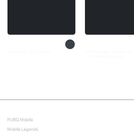
The Mahjong Huntress
Epic Manager - Create Yo
Adventuring Agency!
129 ₽
650 ₽
Валюта
PUBG Mobile
Mobile Legends