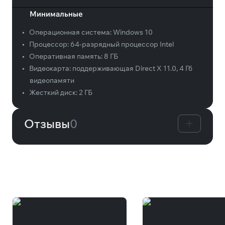
Минимальные
•
Операционная система:
Windows 10
•
Процессор:
64-разрядный процессор Intel
•
Оперативная память:
8 ГБ
•
Видеокарта:
поддерживающая Direct X 11.0, 4 Гб
видеопамяти
•
Жесткий диск:
2 ГБ
Отзывы
0
Вам может понравиться