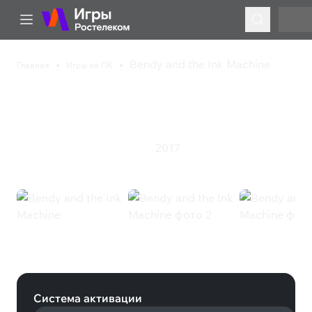
Bendy and the Ink Machine
Главная
Игры на ПК
Bendy and the Ink
Machine
2017
Инди
Приключения
Стратегия
Bendy and the Ink Machine (Steam)
Система активации