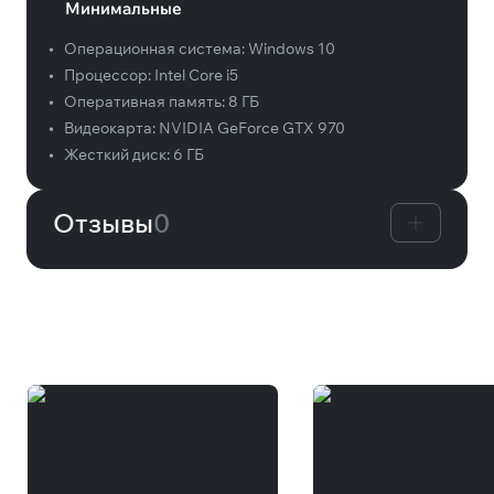
Минимальные
•
Операционная система:
Windows 10
•
Процессор:
Intel Core i5
•
Оперативная память:
8 ГБ
•
Видеокарта:
NVIDIA GeForce GTX 970
•
Жесткий диск:
6 ГБ
Отзывы
0
Вам может понравиться