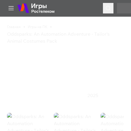
Главная
Игры на ПК
Oddsparks: An Automation Adventure - Tailor's
Animal Costumes Pack
Oddsparks: An
Automation Adventure -
Tailor's Animal Costumes
Pack
2025
Инди
Приключения
Симулятор
Стратегия