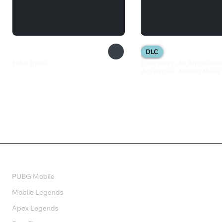
DLC
16bit Trader
Oddsparks: An Automatio
Adventure - Making Music
79 ₽
545 ₽
Валюта
PUBG Mobile
Mobile Legends
Apex Legends