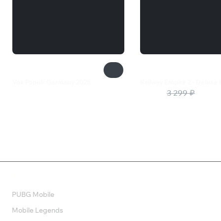
Vox Populi: Germany 2025
Railway Empire 2 - Deluxe 
299 ₽
1 815 ₽
3 299 ₽
Валюта
PUBG Mobile
Mobile Legends