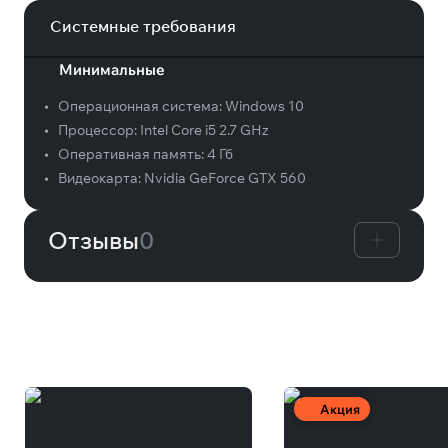
Системные требования
Минимальные
•
Операционная система:
Windows 10
•
Процессор:
Intel Core i5 2.7 GHz
•
Оперативная память:
4 Гб
•
Видеокарта:
Nvidia GeForce GTX 560
Отзывы
0
Вам может понравиться
Акция