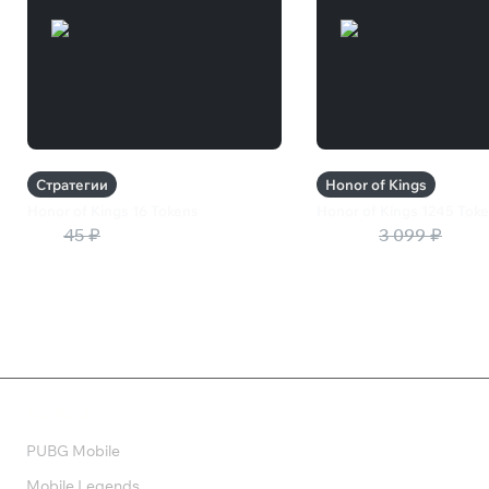
Стратегии
Honor of Kings
Honor of Kings 16 Tokens
Honor of Kings 1245 Tok
27 ₽
45 ₽
1 860 ₽
3 099 ₽
Валюта
PUBG Mobile
Mobile Legends