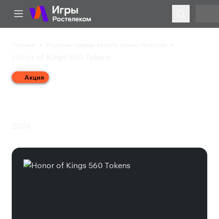
Главная
Игровые товары: валюта, скины, пропуски
Honor of Kings 560 Tokens
Акция
Honor of Kings 560
Tokens
2024