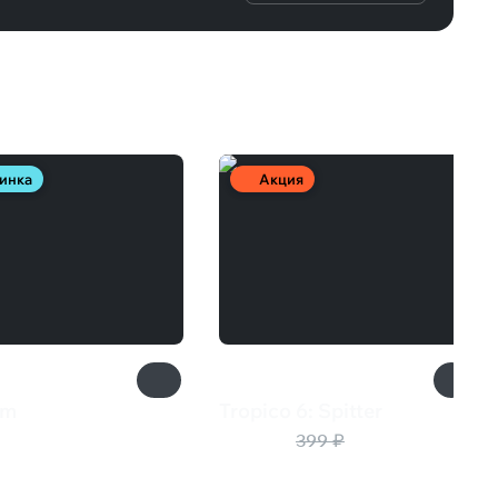
инка
Акция
om
Tropico 6: Spitter
₽
160 ₽
399 ₽