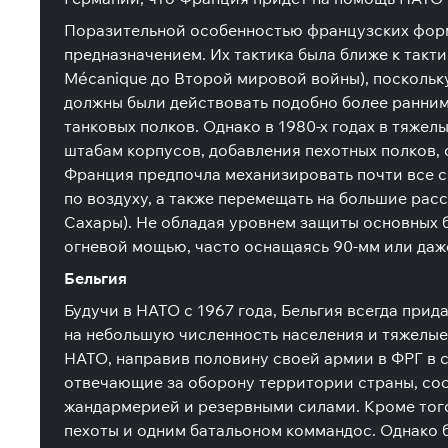
Поразительной особенностью французских форми
предназначением. Их тактика была ближе к такт
Mécanique до Второй мировой войны), поскольку
должны были действовать подобно более ранним
танковых полков. Однако в 1980-х годах в тяже
штабам корпусов, добавления пехотных полков, 
Франция предпочла механизировать почти все с
по воздуху, а также перемещать на большие рас
Сахары). Не обладая уровнем защиты основных 
огневой мощью, часто оснащаясь 90-мм или даж
Бельгия
Будучи в НАТО с 1967 года, Бельгия всегда пр
на небольшую численность населения и тяжелые
НАТО, направив половину своей армии в ФРГ в с
отвечающие за оборону территории страны, сос
жандармерией и резервными силами. Кроме того
пехоты и одним батальоном коммандос. Однако б