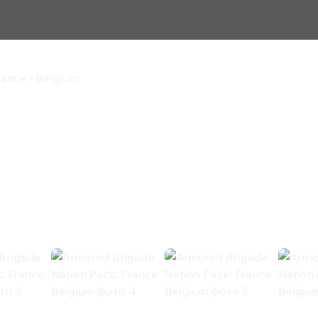
ance - Belgium
on Pack: France -