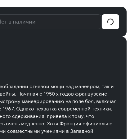
ет в наличии
еобладании огневой мощи над маневром, так и
войны. Начиная с 1950-х годов французские
ыстрому маневрированию на поле боя, включая
pe 1967. Однако нехватка современной техники,
ого сдерживания, привела к тому, что
сь очень медленно. Хотя Франция официально
ыми совместными учениями в Западной