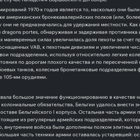
рований 1970-х годов является то, насколько они были
ике американских бронекавалерийских полков (или, более
 они не предназначались для удержания местности. Как
 dragons portes, обнаруживая и задерживая противника 
лых маневренных силах увеличилась доля пехоты за счет
оснащенных VAB, к пехотным дивизиям и увеличения чис
вои подразделения, используя относительно легкие ко
стояния по дорогам плохого качества и по пересеченной 
боевых танков, колесные бронетанковые подразделения
е 105-мм орудиями.
идавала большое значение функционированию в качестве 
 колониальные обязательства, Бельгии удалось внести з
оставе Бельгийского I корпуса. Остальная часть армии 
тоящие из регулярных армейских подразделений, котор
, внутренние войска были дополнены полком элитных п
ольшая часть техники армии оставалась устаревшей: осн