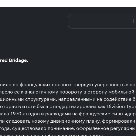
e - Belgium
Н
ed Bridage.
ило во французских военных твердую уверенность в пр
вело ее к аналогичному повороту в сторону мобильной 
ационными структурами, направленными на содействие б
 которая в итоге была стандартизирована как Division Ty
ла 1970-х годов и расходами на французские силы ядерн
ли следовать новому дивизионному плану, формировали
 года, существовало понимание, оформленное регулярн
в случае нападения Варшавского договора.