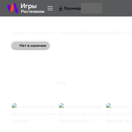
Лаунчер
Armored Brigade Nation Pack: Fr
Главная
Игры на ПК
Нет в наличии
Armored Brigade Nati
Belgium
2019
Симулятор
Стратегия