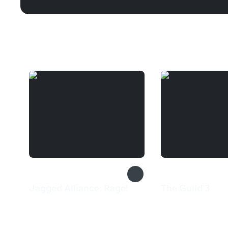
Вам может понравиться
Jagged Alliance: Rage!
The Guild 3
1 090 ₽
899 ₽