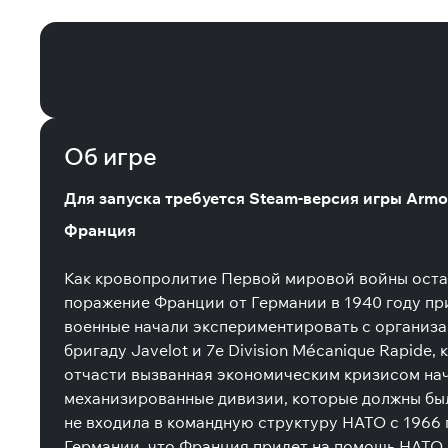
Armored Brigade Nation Pack: Franc
Об игре
Для запуска требуется Steam-версия игры Armor
Франция
Как кровопролитие Первой мировой войны остав
поражение Франции от Германии в 1940 году при
военные начали экспериментировать с организ
бригаду Javelot и 7e Division Mécanique Rapide,
отчасти вызванная экономическим кризисом нача
механизированные дивизии, которые должны бы
не входила в командную структуру НАТО с 1966
Германии, что Франция придет на помощь НАТО 