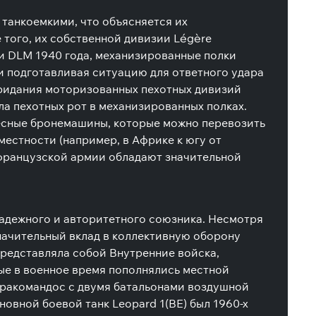
 танкоемкими, что объясняется их
 того, их собственной дивизии Légère
 и DLM 1940 года, механизированные полки
и подготавливая ситуацию для ответного удара
 придания моторизованных пехотных дивизий
ла пехотных рот в механизированных полках.
лесные бронемашины, которые можно перевозить
местности (например, в Африке к югу от
 французской армии обладают значительной
надежного и авторитетного союзника. Несмотря
начительный вклад в коллективную оборону
представляла собой Внутренние войска,
ые в военное время пополнялись местной
аракомандос с двумя батальонами воздушной
овной боевой танк Leopard 1(BE) был 1960-х