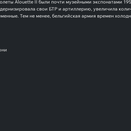
толеты Alouette II были почти музейными экспонатами 19
дернизировала свои БТР и артиллерию, увеличила коли
менные. Тем не менее, бельгийская армия времен холод
они