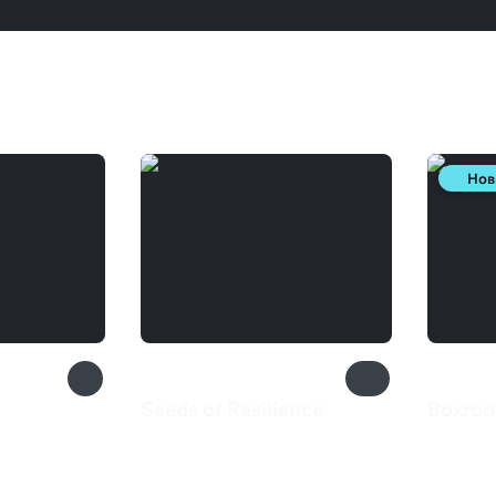
Нов
Seeds of Resilience
Boxro
309 ₽
385 