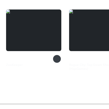
ZooKeeper
Rogue City: Top Down Sho
(HapGames)
385 ₽
82 ₽