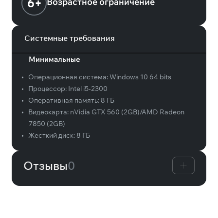
6+
Возрастное ограничение
Системные требования
Минимальные
•
Операционная система:
Windows 10 64 bits
•
Процессор:
Intel i5-2300
•
Оперативная память:
8 ГБ
•
Видеокарта:
nVidia GTX 560 (2GB)/AMD Radeon
7850 (2GB)
•
Жесткий диск:
8 ГБ
Отзывы
0
Вам может понравиться