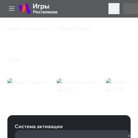
Planet Coaster
Главная
Игры на ПК
Planet Coaster
Казуальная игра
Приключения
Симулятор
Стратегия
Экшен
2016
Planet Coaster (Steam)
Система активации