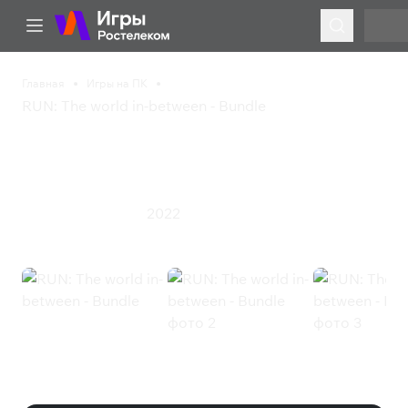
Главная
Игры на ПК
RUN: The world in-between - Bundle
RUN: The world in-
between - Bundle
2022
Приключения
Экшен
RUN: The world in-between -
Bundle (Steam)