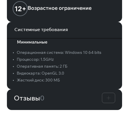
12+
Возрастное ограничение
Системные требования
Минимальные
•
Операционная система:
Windows 10 64 bits
•
Процессор:
1.5GHz
•
Оперативная память:
2 ГБ
•
Видеокарта:
OpenGL 3.0
•
Жесткий диск:
300 МБ
Отзывы
0
Вам может понравиться