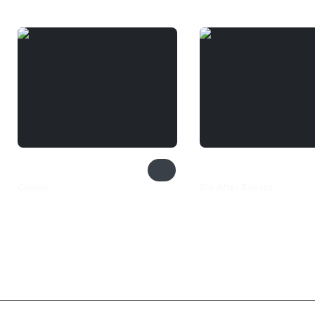
Carrion
Die After Sunset
1 199 ₽
2 999 ₽