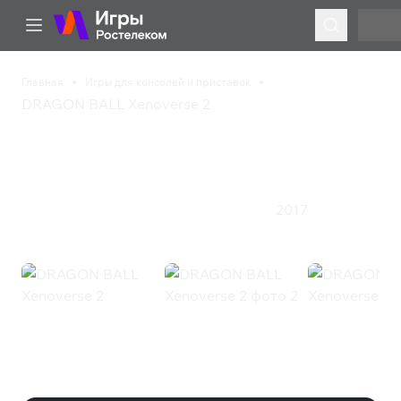
Главная
Игры для консолей и приставок
DRAGON BALL Xenoverse 2
DRAGON BALL
Xenoverse 2
2017
Приключения
Экшен
Ролевая игра
Файтинг
DRAGON BALL Xenoverse 2
(Steam)