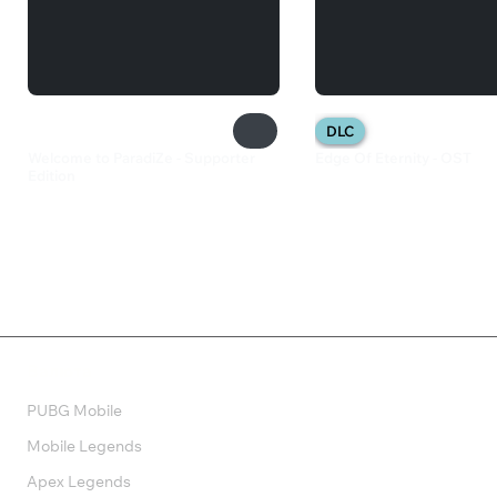
DLC
Welcome to ParadiZe - Supporter
Edge Of Eternity - OST
Edition
219 ₽
2 099 ₽
Валюта
PUBG Mobile
Mobile Legends
Apex Legends