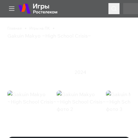
Главная
Игры на ПК
Gakuin Makyo ~High School Crisis~
Gakuin Makyo ~High
School Crisis~
2024
Инди
Приключения
Ролевая игра
Gakuin Makyo ~High School Crisis~
(Steam)