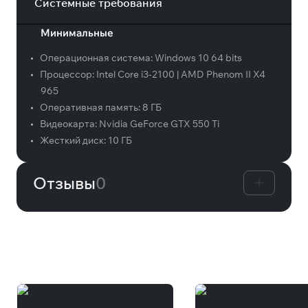
Системные требования
Минимальные
•
Операционная система:
Windows 10 64 bits
•
Процессор:
Intel Core i3-2100 | AMD Phenom II X4
965
•
Оперативная память:
8 ГБ
•
Видеокарта:
Nvidia GeForce GTX 550 Ti
•
Жесткий диск:
10 ГБ
Отзывы
0
Вам может понравиться