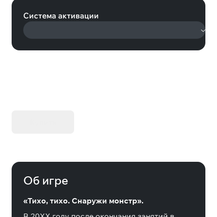
Система активации
KIBORG - Делюкс Издание
Купить
Об игре
«Тихо, тихо. Снаружи монстр».
В 20XX году после окончания занятий в