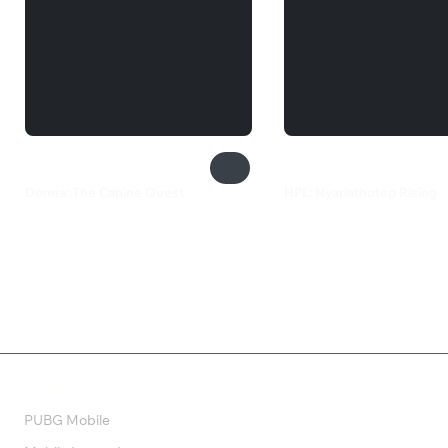
Donna: The Canine Quest
HPL: Nyarlathotep Rising
549 ₽
880 ₽
Валюта
PUBG Mobile