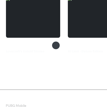
Lovecraft's Untold Stories
AI Limit - Deluxe Edition
550 ₽
2 800 ₽
Валюта
PUBG Mobile