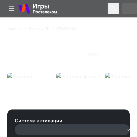
Plateman
Главная
Игры на ПК
Plateman
2024
Инди
Приключения
Экшен
Ролевая игра
Plateman (Steam)
Система активации