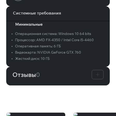
Системные требования
Минимальные
•
Операционная система:
Windows 10 64 bits
•
Процессор:
AMD FX-4350 / Intel Core i5-4460
•
Оперативная память:
6 ГБ
•
Видеокарта:
NVIDIA GeForce GTX 760
•
Жесткий диск:
10 ГБ
Отзывы
0
Вам может понравиться