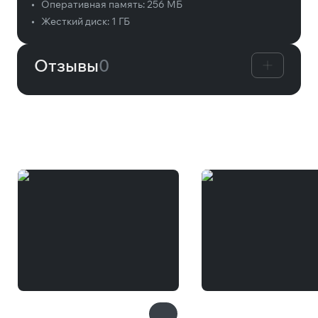
•
Оперативная память:
256 MБ
•
Жесткий диск:
1 ГБ
Отзывы
0
Вам может понравиться