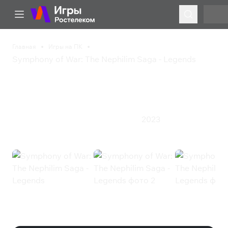
Главная
Игры на ПК
Symphony of War: The Nephilim Saga - Legends
Symphony of War: The
Nephilim Saga - Legends
2023
Приключения
Стратегия
Ролевая игра
Symphony of War: The Nephilim
Saga - Legends (Steam)