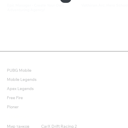
Epic Manager - Create Your Own
Valthirian Arc: Hero Schoo
Adventuring Agency!
1 199 ₽
650 ₽
Валюта
PUBG Mobile
Mobile Legends
Apex Legends
Free Fire
Pioner
Подписки
Мир танков
CarX Drift Racing 2