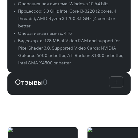
•
Операционная система:
Windows 10 64 bits
•
Процессор:
3.3 GHz Intel Core i3-3220 (2 cores, 4
threads), AMD Ryzen 3 1200 3.1 GHz (4 cores) or
better
•
Оперативная память:
4 Гб
•
Видеокарта:
128 MB of Video RAM and support for
Pixel Shader 3.0. Supported Video Cards: NVIDIA
GeForce 6600 or better, ATI Radeon X1300 or better,
Intel GMA X4500 or better
Отзывы
0
Вам может понравиться