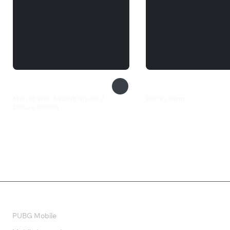
Men of War: Assault Squad 2 -
Blocky Farm
Deluxe Edition
385 ₽
1 450 ₽
Валюта
PUBG Mobile