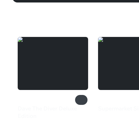
Вам может понравиться
Dave The Diver Deluxe
Supermarket Si
799 ₽
Edition
1 499 ₽