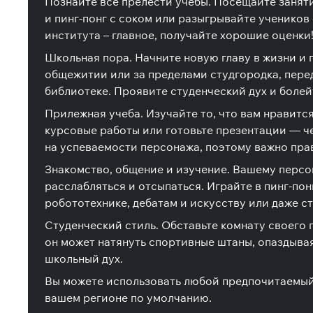
Познайте все прелести учебы. Посещайте занят
и пинг-понг с соком или разыгрывайте ученико
института – главное, получайте хорошие оценки
Школьная пора. Начните новую главу в жизни и
общежитии или за пределами студгородка, перед
библиотеке. Проявите студенческий дух и болей
Прилежная учеба. Изучайте то, что вам нравитс
курсовые работы или готовьте презентации — че
на успеваемости персонажа, поэтому важно пра
Знакомство, общение и изучение. Вашему персон
расслабляться и отсыпаться. Играйте в пинг-пон
робототехнике, дебатам и искусству или даже с
Студенческий стиль. Обставьте комнату своего 
он может натянуть спортивные штаны, опаздывая
школьный дух.
Вы можете использовать любой предпочитаемый ва
вашем регионе по умолчанию.