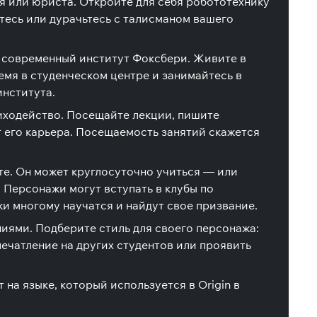
я или юриста. Откройте для себя робототехнику
тесь или дурачьтесь с талисманом вашего
и современный институт Фоксбери. Живите в
емя в студенческом центре и занимайтесь в
института.
лиходейство. Посещайте лекции, пишите
т его карьера. Посещаемость занятий скажется
те. Он может круглосуточно учиться — или
. Персонажи могут вступать в клубы по
жи многому научатся и найдут свое призвание.
ниями. Подберите стиль для своего персонажа:
печатление на других студентов или проявить
 на языке, который используется в Origin в