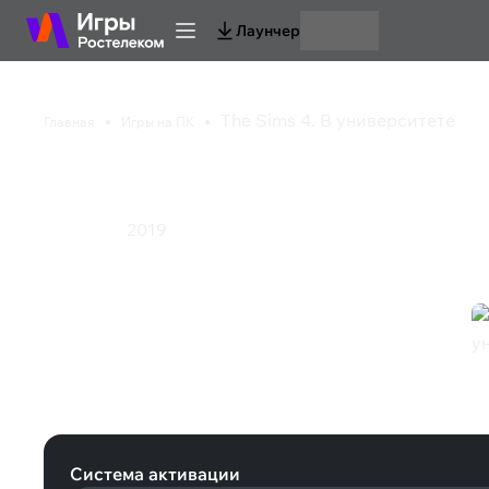
Лаунчер
The Sims 4. В университете
Главная
Игры на ПК
The Sims 4. В универ
2019
Симулятор
The Sims 4. В университете (EA Ap
Система активации