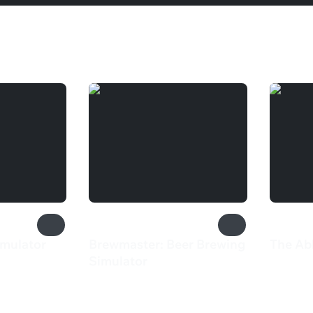
mulator
Brewmaster: Beer Brewing
The Ab
549 
Simulator
444 ₽