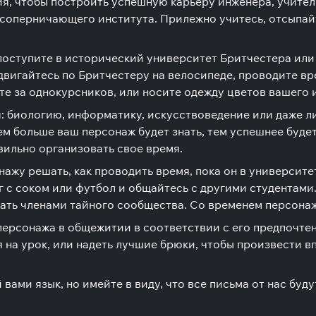
ия, чтобы построить успешную карьеру инженера, учител
в соперничающего института. Прилежно учитесь, отсыпай
!
 поступите в исторический университет Бритчестера ил
вигайтесь по Бритчестеру на велосипеде, проводите вр
те за однокурсников, или носите одежду цветов вашего 
я: биологию, информатику, искусствоведение или даже 
м больше ваш персонаж будет знать, тем успешнее буде
вильно организовать свое время.
ажу решать, как проводить время, пока он в университе
г с соком или футбол и общайтесь с другими студентами
тать членами тайного сообщества. Со временем персона
персонажа в общежитии в соответствии с его предпочте
 на урок, или надеть лучшие брюки, чтобы произвести в
ми язык, но имейте в виду, что все письма от нас будут