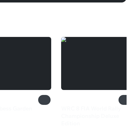
bess Garden
WRC 8 FIA World Rally
₽
Championship Deluxe
Edition
835 ₽