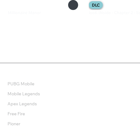
DLC
Millionaire Manor
looK INside - Chapter 2 - 
129 ₽
99 ₽
Валюта
PUBG Mobile
Mobile Legends
Apex Legends
Free Fire
Pioner
Подписки