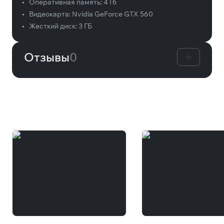
•
Оперативная память:
4 Гб
•
Видеокарта:
Nvidia GeForce GTX 560
•
Жесткий диск:
3 ГБ
Отзывы
0
Вам может понравиться