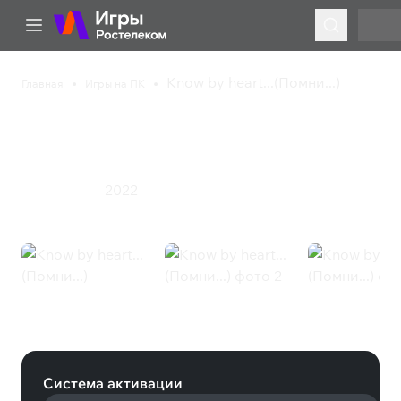
Know by heart...(Помни...)
Главная
Игры на ПК
Know by heart...
(Помни...)
2022
Приключения
Know by heart...(Помни...) (Steam)
Система активации