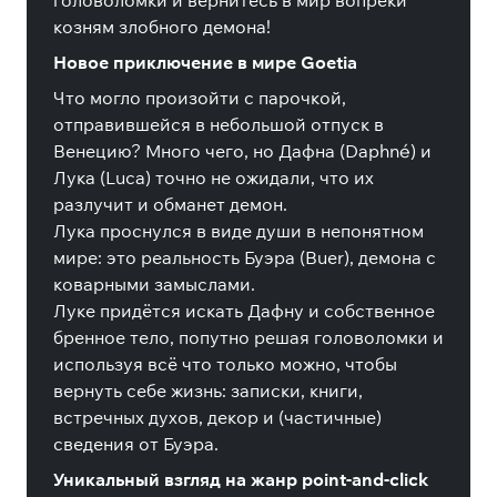
головоломки и вернитесь в мир вопреки
козням злобного демона!
Новое приключение в мире Goetia
Что могло произойти с парочкой,
отправившейся в небольшой отпуск в
Венецию? Много чего, но Дафна (Daphné) и
Лука (Luca) точно не ожидали, что их
разлучит и обманет демон.
Лука проснулся в виде души в непонятном
мире: это реальность Буэра (Buer), демона с
коварными замыслами.
Луке придётся искать Дафну и собственное
бренное тело, попутно решая головоломки и
используя всё что только можно, чтобы
вернуть себе жизнь: записки, книги,
встречных духов, декор и (частичные)
сведения от Буэра.
Уникальный взгляд на жанр point-and-click