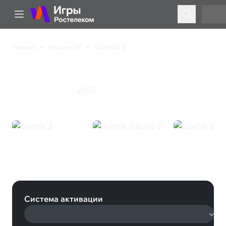
Goetia 2
Главная
Игры на ПК
Goetia 2
2022
Инди
Приключения
Goetia 2 (Steam)
Система активации