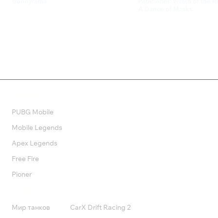
Bunnyrama
Pathfinder: Wrath of the R
A Dance of Masks
79 ₽
369 ₽
Валюта
PUBG Mobile
Mobile Legends
Apex Legends
Free Fire
Pioner
Подписки
Мир танков
CarX Drift Racing 2