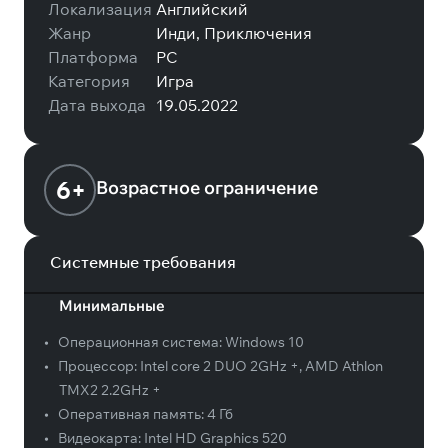
Локализация
Английский
Жанр
Инди, Приключения
Платформа
PC
Категория
Игра
Дата выхода
19.05.2022
6+
Возрастное ограничение
Системные требования
Минимальные
•
Операционная система:
Windows 10
•
Процессор:
Intel core 2 DUO 2GHz +, AMD Athlon
TMX2 2.2GHz +
•
Оперативная память:
4 Гб
•
Видеокарта:
Intel HD Graphics 520