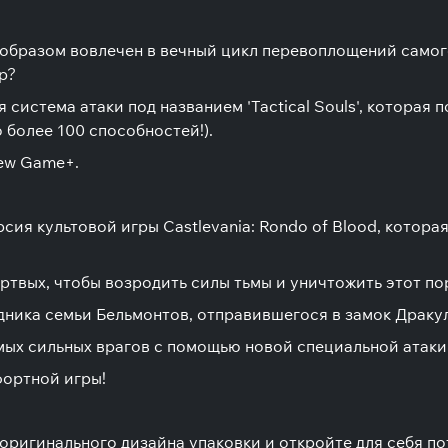
 образом вовлечен в вечный цикл перевоплощений самог
р?
я система атаки под названием 'Tactical Souls', которая
 более 100 способностей!).
New Game+.
ерсия культовой игры Castlevania: Rondo of Blood, котор
ртвых, чтобы возродить силы тьмы и уничтожить этот по
дника семьи Бельмонтов, отправившегося в замок Дракул
ых сильных врагов с помощью новой специальной атаки '
ортной игры!
ригинального дизайна упаковки и откройте для себя п