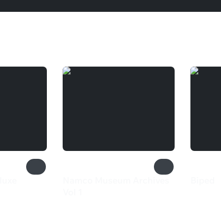
luxe
Namco Museum Archives
Biped
460 
Vol 1
699 ₽