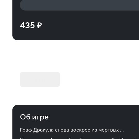
435 ₽
KIBORG - Делюкс Издание
Купить
Об игре
Граф Дракула снова воскрес из мертвых ...