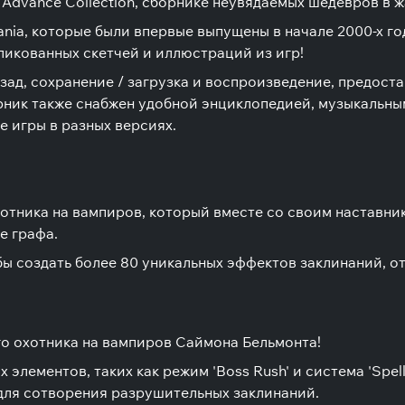
a Advance Collection, сборнике неувядаемых шедевров в 
nia, которые были впервые выпущены в начале 2000-х год
убликованных скетчей и иллюстраций из игр!
зад, сохранение / загрузка и воспроизведение, предост
орник также снабжен удобной энциклопедией, музыкальны
е игры в разных версиях.
хотника на вампиров, который вместе со своим наставни
е графа.
ы создать более 80 уникальных эффектов заклинаний, от
го охотника на вампиров Саймона Бельмонта!
элементов, таких как режим 'Boss Rush' и система 'Spel
для сотворения разрушительных заклинаний.