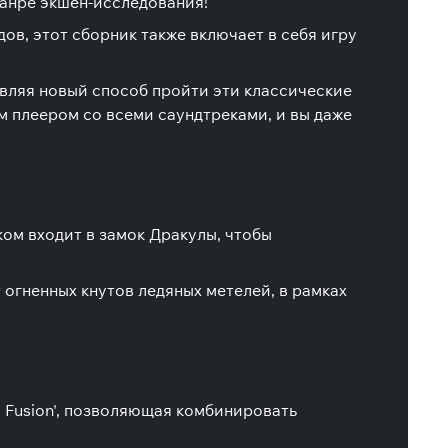
жанре экшен-исследования!
ов, этот сборник также включает в себя игру
авляя новый способ пройти эти классические
м плеером со всеми саундтреками, и вы даже
ком входит в замок Дракулы, чтобы
 огненных кнутов ледяных метелей, в рамках
l Fusion', позволяющая комбинировать