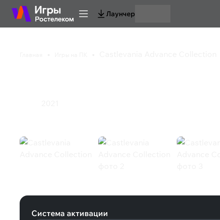
Лаунчер
Castlevania Advance Collection
Главная
Игры на ПК
Castlevania Advance 
2021
Экшен
Castlevania Advance Collection (St
Система активации