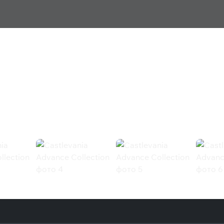
Collection
eam)