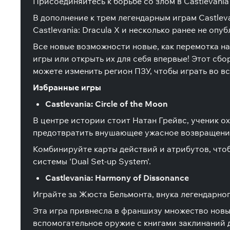
Присоединяйтесь к борьбе со злом в Castlevani
В дополнение к трем легендарным играм Castleva
Castlevania: Dracula X и несколько ранее не оп
Все новые возможности новые, как перемотка на
игры или открыть их для себя впервые! Этот сб
можете изменить регион ПЗУ, чтобы играть во вс
Избранные игры
Castlevania: Circle of the Moon
В центре истории стоит Натан Грейвс, ученик о
предотвратить внушающее ужасное возвращени
Комбинируйте карты действий и атрибутов, чтоб
системы 'Dual Set-up System'.
Castlevania: Harmony of Dissonance
Играйте за Жюста Бельмонта, внука легендарно
Эта игра привнесла в франшизу множество новых 
вспомогательное оружие с книгами заклинаний 