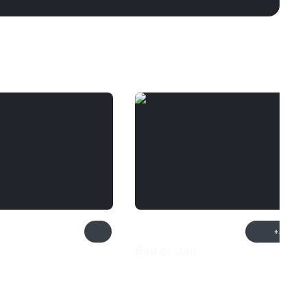
+6
Bail or Jail
₽
2 199 ₽