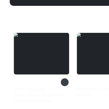
Вам может понравиться
That Time I Got
Remnant II - De
Reincarnated as a Slime
Edition
3 449 ₽
ISEKAI Chronicles
3 579 ₽