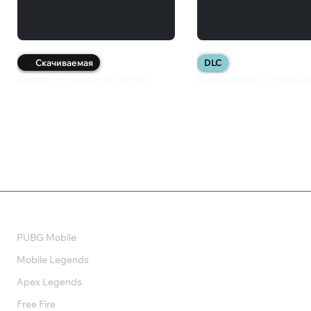
Скачиваемая
DLC
Bogatyr: Survival of the Worlds
Cyberpunk 2077: Phantom 
149 ₽
5 299 ₽
Валюта
PUBG Mobile
Mobile Legends
Apex Legends
Free Fire