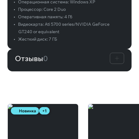
•
Операционная система:
Windows XP
•
Процессор:
Core 2 Duo
•
Оперативная память:
4 Гб
•
Видеокарта:
Ati 5700 series/NVIDIA GeForce
GT240 or equivalent
•
Жесткий диск:
7 ГБ
Отзывы
0
Вам может понравиться
Новинка
+1