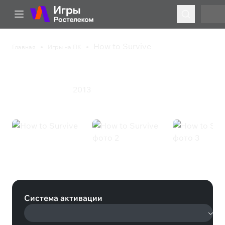
How to Survive
Главная
Игры на ПК
How to Survive
2013
Выживание
Экшен
How to Survive (Steam)
Система активации