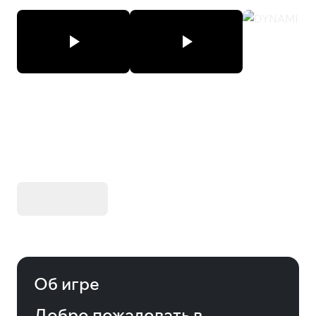
DYNAMICS
KIBORG - Делюкс Издание
Купить
Об игре
Добро пожаловать в