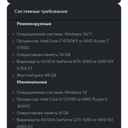
Системные требования
Рекомендуемые
•
Операционная система:
Windows 10/11
•
Процессор:
Intel Core i7-9700KF or AMD Ryzen 7
5700G
•
Оперативная память:
16 GB
•
Видеокарта:
NVIDIA GeForce RTX 3060 or AMD RX
6700 XT
•
Жесткий диск:
45 GB
Минимальные
•
Операционная система:
Windows 10
•
Процессор:
Intel Core i3-12105F or AMD Ryzen 5
3600G
•
Оперативная память:
8 GB
•
Видеокарта:
NVIDIA GeForce GTX 1650 or AMD RX
6500 XT