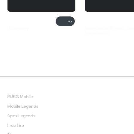
+7
Insurgency
Мир танков: 2D cтиль «На
Ростелеком»
360 ₽
156 ₽
Валюта
PUBG Mobile
Mobile Legends
Apex Legends
Free Fire