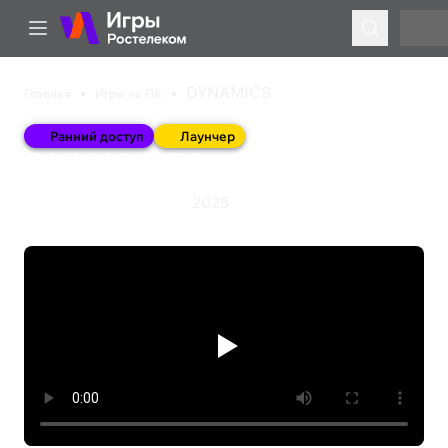
DYNAMICS
Главная
Игры на ПК
Ранний доступ
Лаунчер
DYNAMICS
2025
Выживание
Шутер
Экшен