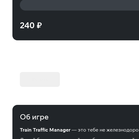
240 ₽
KIBORG - Делюкс Издание
Купить
Об игре
Train Traffic Manager
— это тебе не железнодоро