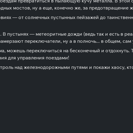
поездам превратиться в пылающую кучу металла. В этой
одных мостов, ну а еще, конечно же, за предотвращение
виях — от солнечных пустынных пейзажей до таинственны
В пустынях — метеоритные дожди (ведь так и есть в реал
замерзают переключатели, ну а в полночь... в общем, сам
а, можешь переключиться на бесконечный и отдохнуть. Т
вия для управления поездами!
оль над железнодорожными путями и покажи хаосу, кто ту