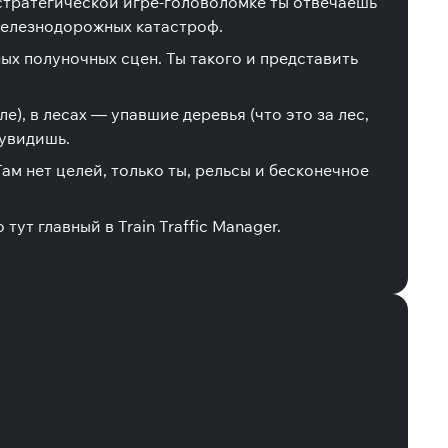
 стратегической игре-головоломке ты отвечаешь
 железнодорожных катастроф.
х полуночных сцен. Ты такого и представить
е), в лесах — упавшие деревья (что это за лес,
 увидишь.
ам нет целей, только ты, рельсы и бесконечное
т главный в Train Traffic Manager.