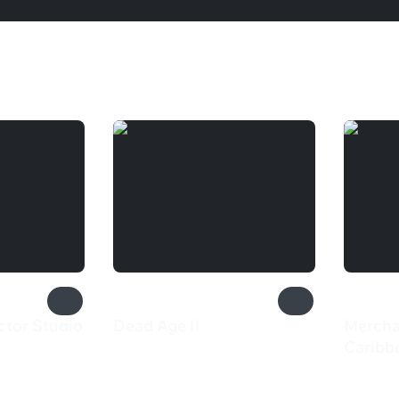
ctor Studio
Dead Age II
Mercha
650 ₽
Caribb
175 