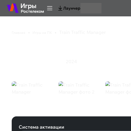
Лаунчер
Train Traffic Manager
Главная
Игры на ПК
Train Traffic Manager
2024
Казуальная игра
Стратегия
Train Traffic Manager (Steam)
Система активации