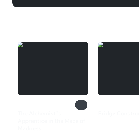
Вам может понравиться
The Alchemist''s
Bridge Constru
460 ₽
Apprentice in the Maze of
Madness
320 ₽