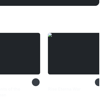
nts of the
Rise Eterna War
385 ₽
ean
₽