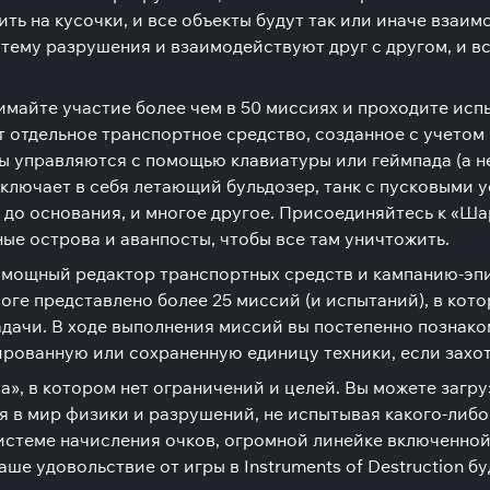
ь на кусочки, и все объекты будут так или иначе взаи
тему разрушения и взаимодействуют друг с другом, и в
майте участие более чем в 50 миссиях и проходите исп
 отдельное транспортное средство, созданное с учетом 
ны управляются с помощью клавиатуры или геймпада (а
лючает в себя летающий бульдозер, танк с пусковыми у
до основания, и многое другое. Присоединяйтесь к «Ша
ые острова и аванпосты, чтобы все там уничтожить.
бя мощный редактор транспортных средств и кампанию-эпи
ге представлено более 25 миссий (и испытаний), в кот
дачи. В ходе выполнения миссий вы постепенно познако
рованную или сохраненную единицу техники, если захот
а», в котором нет ограничений и целей. Вы можете заг
я в мир физики и разрушений, не испытывая какого-либ
истеме начисления очков, огромной линейке включенно
ше удовольствие от игры в Instruments of Destruction б