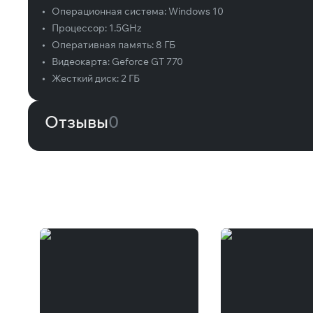
•
Операционная система:
Windows 10
•
Процессор:
1.5GHz
•
Оперативная память:
8 ГБ
•
Видеокарта:
Geforce GT 770
•
Жесткий диск:
2 ГБ
Отзывы
0
Вам может понравиться