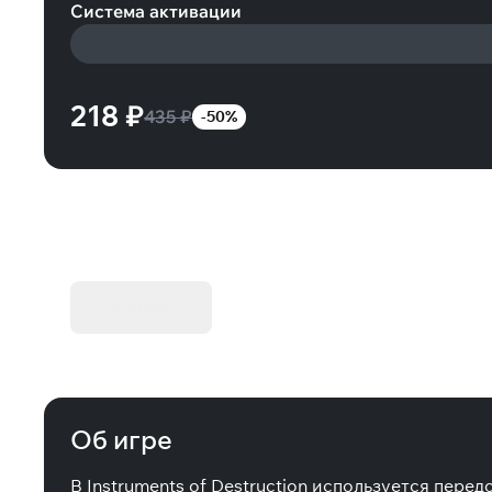
Система активации
218 ₽
435 ₽
-50%
KIBORG - Делюкс Издание
Купить
Об игре
В Instruments of Destruction используется пер