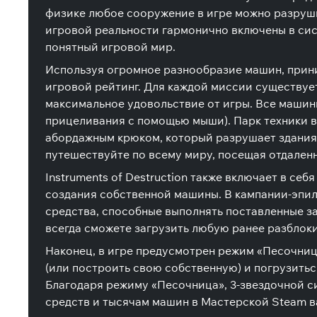
физике любое сооружение в игре можно разрушит
игровой реальности гармонично включены в сис
понятный игровой мир.
Используя огромное разнообразие машин, прини
игровой рейтинг. Для каждой миссии существует
максимальное удовольствие от игры. Все маши
прицеливания с помощью мыши). Парк техники вк
абордажным крюком, который разрушает здания 
путешествуйте по всему миру, посещая отдаленн
Instruments of Destruction также включает в се
создания собственной машины. В кампании-эпило
средства, способные выполнять поставленные за
всегда сможете загрузить любую ранее разблоки
Наконец, в игре предусмотрен режим «Песочниц
(или построить свою собственную) и погрузитьс
Благодаря режиму «Песочница», 3-звездочной с
средств и тысячам машин в Мастерской Steam ва