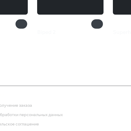
Biped 2
Superh
599 ₽
385 
ка
олучение заказа
обработки персональных данных
ельское соглашение