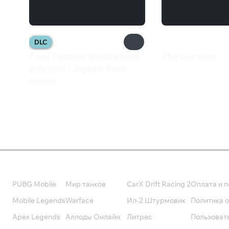
DLC
Pixel Puzzles Illustrations
The Survivor
249 ₽
& Anime - Jigsaw Pack:
Space
102 ₽
Валюта
Подписки
Поддерж
PUBG Mobile
Мир танков
CarX Drift Racing 2
Оплата и п
Mobile Legends
Warface
Ил-2 Штурмовик
Политика 
Apex Legends
Аллоды Онлайн
Литрес
Пользоват