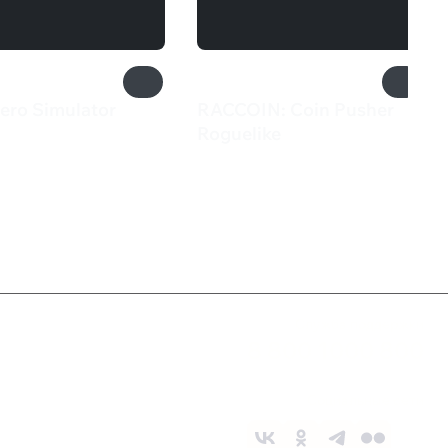
ero Simulator
RACCOIN: Coin Pusher
₽
Roguelike
550 ₽
Служба поддержки
8 800 1000 800
Социальные сети