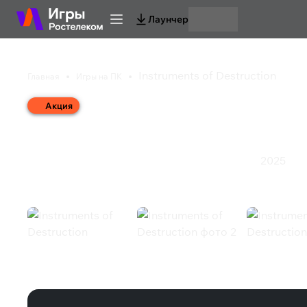
Лаунчер
Instruments of Destruction
Главная
Игры на ПК
Акция
Instruments of Destru
2025
Инди
Казуальная игра
Симулятор
Стратегия
Экшен
Instruments of Destruction (Steam)