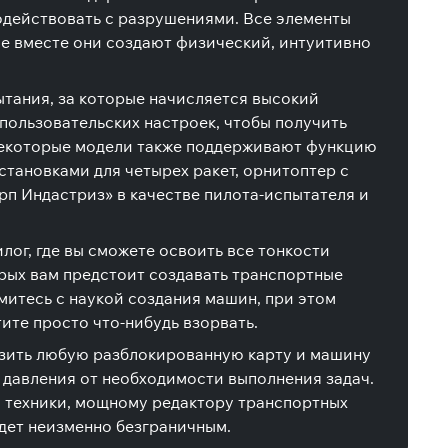
модействовать с разрушениями. Все элементы
се вместе они создают физический, интуитивно
ытания, за которые начисляется высокий
пользовательских настроек, чтобы получить
 некоторые модели также поддерживают функцию
становками для четырех ракет, орнитоптер с
рп Индастриз» в качестве пилота-испытателя и
лог, где вы сможете освоить все тонкости
орых вам предстоит создавать транспортные
митесь с наукой создания машин, при этом
ите просто что-нибудь взорвать.
рузить любую разблокированную карту и машину
о давления от необходимости выполнения задач.
й техники, мощному редактору транспортных
удет неизменно безграничным.