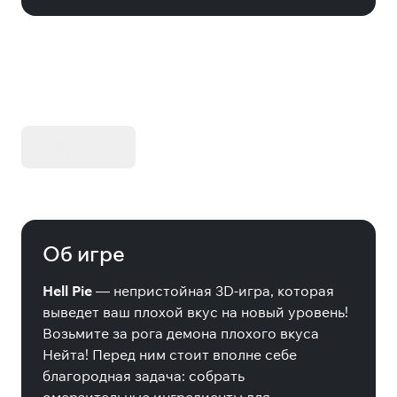
KIBORG - Делюкс Издание
Купить
Об игре
Hell Pie
— непристойная 3D-игра, которая
выведет ваш плохой вкус на новый уровень!
Возьмите за рога демона плохого вкуса
Нейта! Перед ним стоит вполне себе
благородная задача: собрать