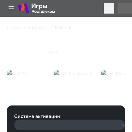
Hell Pie
Главная
Игры на ПК
Hell Pie
2022
Приключения
Экшен
Hell Pie (Steam)
Система активации