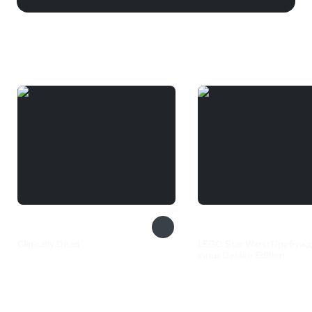
Вам может понравиться
Clinically Dead
LEGO Star Wars: Пробуж
силы Deluxe Edition
360 ₽
2 999 ₽