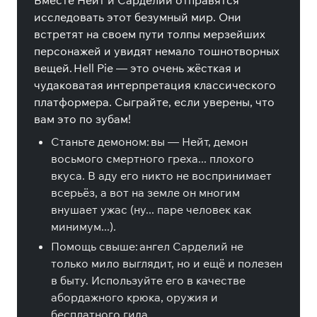
Вместе Нейт и Сарделий отправятся
исследовать этот безумный мир. Они
встретят на своем пути толпы мерзейших
персонажей и увидят немало тошнотворных
вещей. Hell Pie — это очень жёсткая и
чудаковатая интерпретация классического
платформера. Сыграйте, если уверены, что
вам это по зубам!
Станьте демоном: вы — Нейт, демон
восьмого смертного греха... плохого
вкуса. В аду его никто не воспринимает
всерьёз, а вот на земле он многим
внушает ужас (ну... паре человек как
минимум...).
Помощь свыше: ангел Сарделий не
только мило выглядит, но и ещё и полезен
в быту. Используйте его в качестве
абордажного крюка, оружия и
бесплатного гида.