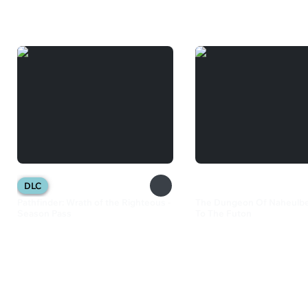
Вам может понравиться
DLC
Pathfinder: Wrath of the Righteous -
The Dungeon Of Naheulbe
Season Pass
To The Futon
899 ₽
419 ₽