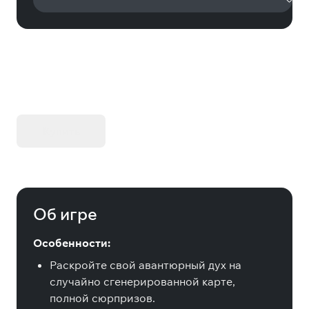
KIBORG - Делюкс Издание
Купить
Об игре
Особенности:
Раскройте свой авантюрный дух на
случайно сгенерированной карте,
полной сюрпризов.