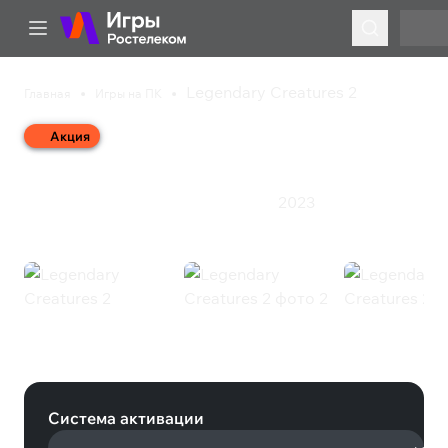
Legendary Creatures 2
Главная
Игры на ПК
Акция
Legendary Creatures 2
2023
Приключения
Стратегия
Ролевая игра
Legendary Creatures 2 (Steam)
Система активации