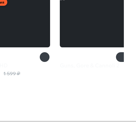
ия
 HD
Guns, Gore & Cannoli 2
₽
449 ₽
1 599 ₽
Служба поддержки