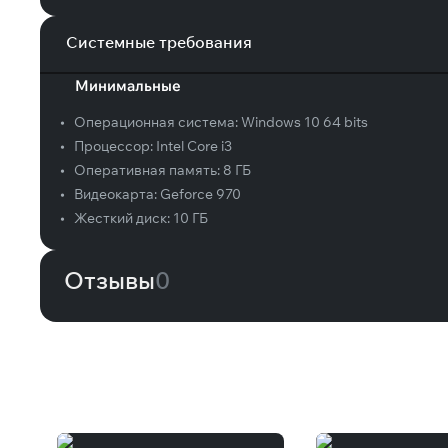
Системные требования
Минимальные
•
Операционная система:
Windows 10 64 bits
•
Процессор:
Intel Core i3
•
Оперативная память:
8 ГБ
•
Видеокарта:
Geforce 970
•
Жесткий диск:
10 ГБ
Отзывы
0
Вам может понравиться