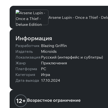
Специальные издания
Arsene Lupin - Once a Thief - Del
Информация
Разработчик
Blazing Griffin
Издатель
Microids
Локализация
Русский (интерфейс и субтитры)
Жанр
Приключения
Платформа
PC
Категория
Игра
Дата выхода
17.10.2024
12+
Возрастное ограничение