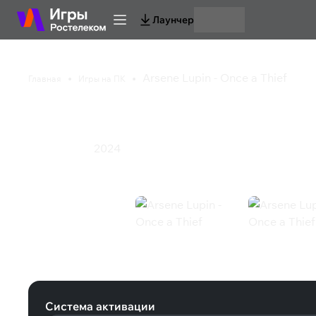
Лаунчер
Arsene Lupin - Once a Thief
Главная
Игры на ПК
Arsene Lupin - Once a
2024
Приключения
Arsene Lupin - Once a Thief (Steam)
Система активации