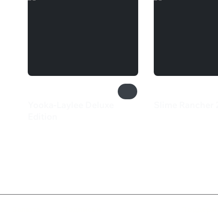
Yooka-Laylee Deluxe
Slime Rancher 
1 299 ₽
Edition
2 999 ₽
Валюта
Подписки
Поддерж