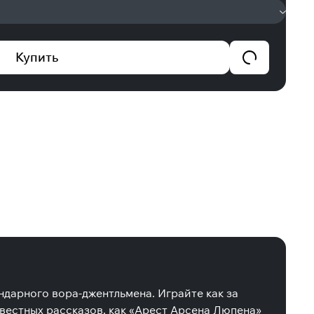
Купить
ндарного вора-джентльмена. Играйте как за
звестных рассказов, как «Арест Арсена Люпена»