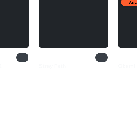
Акц
2
Stray Path
Okami
550 ₽
800 
ка