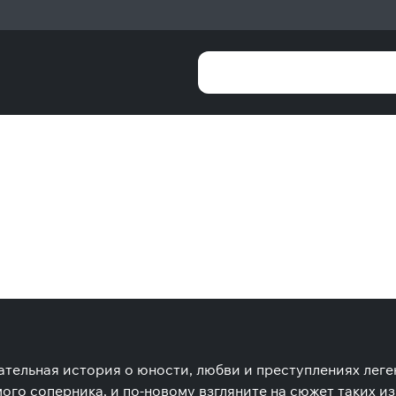
ательная история о юности, любви и преступлениях леге
мого соперника, и по-новому взгляните на сюжет таких и