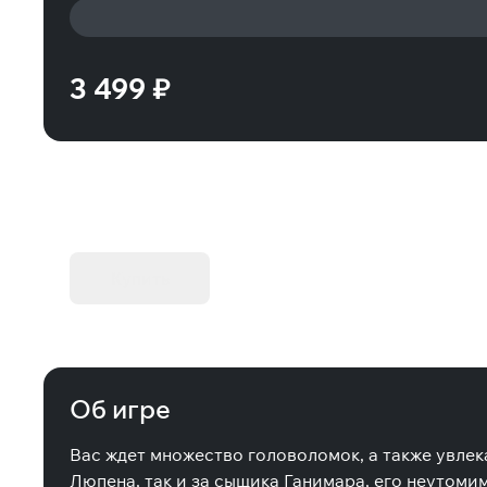
3 499 ₽
KIBORG - Делюкс Издание
Купить
Об игре
Вас ждет множество головоломок, а также увлек
Люпена, так и за сыщика Ганимара, его неутоми