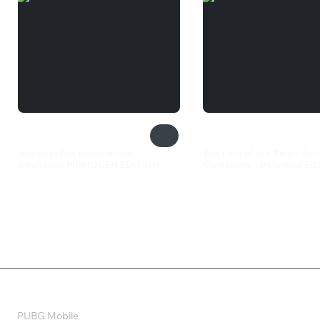
Vampire: The Masquerade -
The Lord of the Rings: Ad
Swansong PRIMOGEN EDITION
Card Game - Definitive Edi
1 900 ₽
710 ₽
Валюта
PUBG Mobile