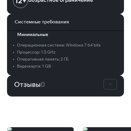
12+
Системные требования
Минимальные
•
Операционная система:
Windows 7 64 bits
•
Процессор:
1.5 GHz
•
Оперативная память:
2 ГБ
•
Видеокарта:
1 GB
Отзывы
0
Вам может понравиться