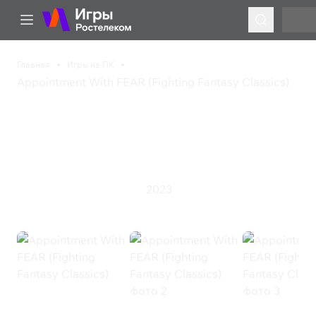
Главная
Игры на ПК
Appointment With FEAR (Fighting Fantasy Classics)
Appointment With FEAR
(Fighting Fantasy
Classics)
2023
Приключения
Ролевая игра
Appointment With FEAR (Fighting