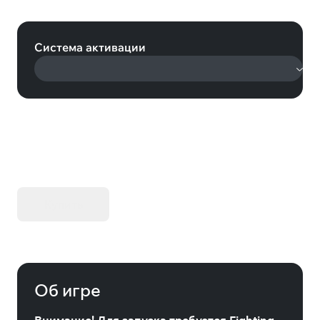
Fantasy Classics) (Steam)
Система активации
KIBORG - Делюкс Издание
Купить
Об игре