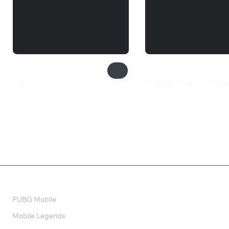
Yollen
Eville - Mr. Peterson Chara
165 ₽
385 ₽
Валюта
PUBG Mobile
Mobile Legends