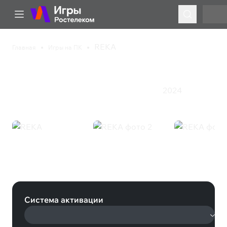
REKA
Главная
Игры на ПК
REKA
2024
Казуальная игра
Приключения
Ролевая игра
REKA (Steam)
Система активации