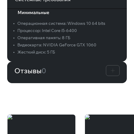
Минимальные
•
Операционная система:
Windows 10 64 bits
•
Процессор:
Intel Core i5-6400
•
Оперативная память:
8 ГБ
•
Видеокарта:
NVIDIA GeForce GTX 1060
•
Жесткий диск:
5 ГБ
Отзывы
0
Вам может понравиться