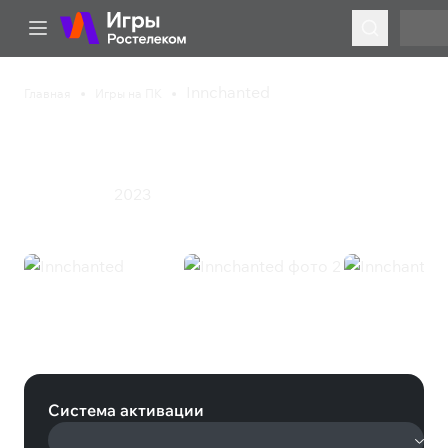
Innchanted
Главная
Игры на ПК
Innchanted
Казуальная игра
Приключения
Симулятор
Экшен
2023
Ролевая игра
Innchanted (Steam)
Система активации