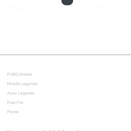
Mr. Prepper
HammerHelm
1 199 ₽
360 ₽
Валюта
PUBG Mobile
Mobile Legends
Apex Legends
Free Fire
Pioner
Подписки