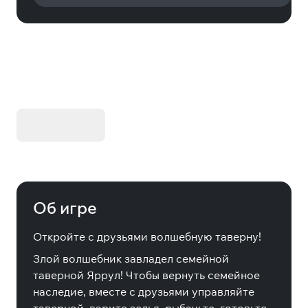
KIBORG - Делюкс Издание
Купить
Об игре
Откройте с друзьями волшебную таверну!
Злой волшебник завладел семейной
таверной Яррул! Чтобы вернуть семейное
наследие, вместе с друзьями управляйте