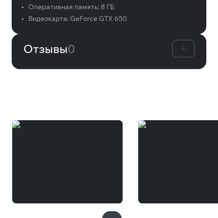
•
Оперативная память:
8 ГБ
•
Видеокарта:
GeForce GTX 650
Отзывы
0
Вам может понравиться