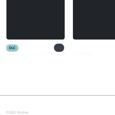
DLC
Big Helmet Heroes - Soundtrack
Planet Driller
125 ₽
59 ₽
Валюта
PUBG Mobile