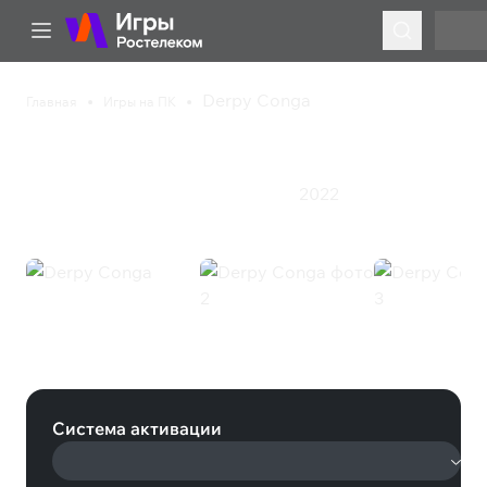
Derpy Conga
Главная
Игры на ПК
Derpy Conga
2022
Казуальная игра
Приключения
Экшен
Derpy Conga (Steam)
Система активации