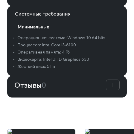
Системные требования
Минимальные
•
Операционная система:
Windows 10 64 bits
•
Процессор:
Intel Core i3-6100
•
Оперативная память:
4 Гб
•
Видеокарта:
Intel UHD Graphics 630
•
Жесткий диск:
5 ГБ
Отзывы
0
Вам может понравиться