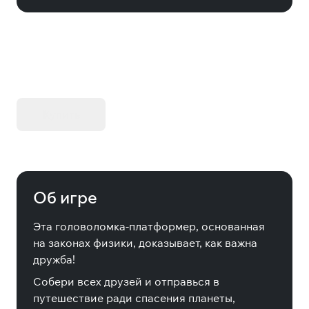
KIBORG - Делюкс Издание
Купить
Об игре
Эта головоломка-платформер, основанная
на законах физики, доказывает, как важна
дружба!
Собери всех друзей и отправься в
путешествие ради спасения планеты,