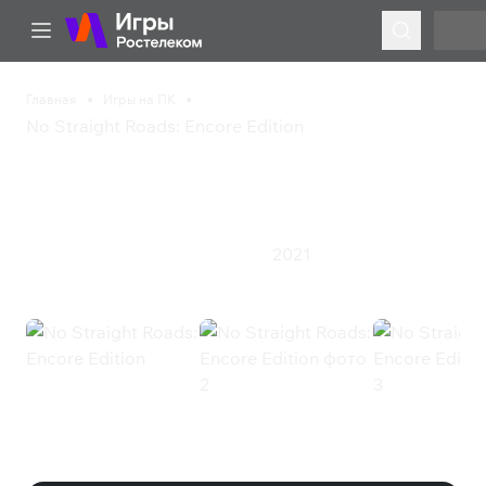
Главная
Игры на ПК
No Straight Roads: Encore Edition
No Straight Roads:
Encore Edition
2021
Приключения
Экшен
Ролевая игра
No Straight Roads: Encore Edition
(Steam)