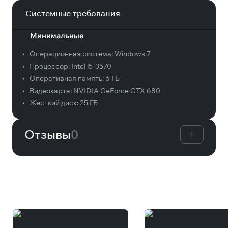
Системные требования
Минимальные
•
Операционная система:
Windows 7
•
Процессор:
Intel i5-3570
•
Оперативная память:
6 ГБ
•
Видеокарта:
NVIDIA GeForce GTX 680
•
Жесткий диск:
25 ГБ
Отзывы
0
Вам может понравиться