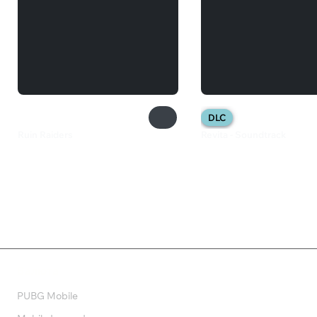
DLC
Ruin Raiders
Revita - Soundtrack
1 099 ₽
299 ₽
Валюта
PUBG Mobile