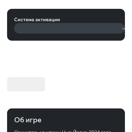
Reckoning of New York (Steam)
Система активации
KIBORG - Делюкс Издание
Купить
Об игре