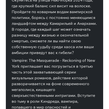
Окунитесь на улицы Нью-Йорка 2024 года,
где хрупкий баланс сил висит на волоске.
Пройдите по коварным водам вампирской
политики, борясь с постоянно меняющимся
ландшафтом между Камарильей и Анархами.
В городе, где каждый шаг может означать
разницу между жизнью и окончательной
смертью, сможете ли вы найти свою
собственную судьбу среди хаоса или ваши
амбиции приведут вас к гибели?
Vampire: The Masquerade - Reckoning of New
York приглашает вас погрузиться в третью
часть этой захватывающей серии
визуальных романов, действие которой
разворачивается на фоне современного
мегаполиса, кишащего
сверхъестественными интригами. Вступите
во тьму в роли Киндреда, вампира,
попавшего в мир опасностей и