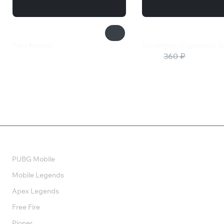
Fairy Knights
Steelrising - Cagliostro's 
399 ₽
180 ₽
360 ₽
Валюта
PUBG Mobile
Mobile Legends
Apex Legends
Free Fire
Pioner