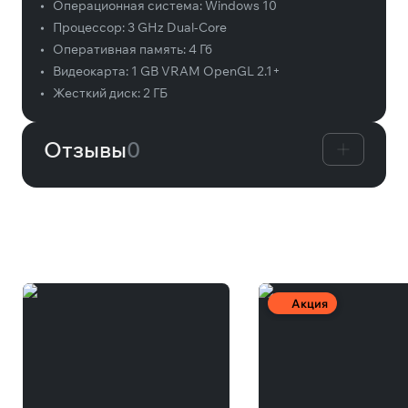
•
Операционная система:
Windows 10
•
Процессор:
3 GHz Dual-Core
•
Оперативная память:
4 Гб
•
Видеокарта:
1 GB VRAM OpenGL 2.1+
•
Жесткий диск:
2 ГБ
Отзывы
0
Вам может понравиться
Акция