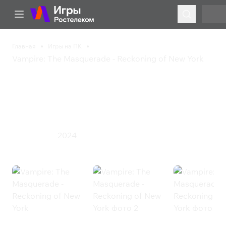
Главная
Игры на ПК
Vampire: The Masquerade - Reckoning of New York
Vampire: The
Masquerade - Reckoning
of New York
2024
Ролевая игра
Vampire: The Masquerade -