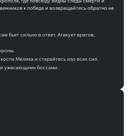
крополя, где повсюду видны следы смерти и
наемников к победе и возвращайтесь обратно на
м бьет сильно в ответ. Атакует врагов,
ороны.
кости Мелика и старайтесь изо всех сил.
и и ужасающими боссами.