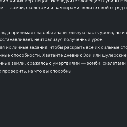
в мир живых мертвецов. Исследуйте зловещие глубины Не
м — зомби, скелетами и вампирами, ведите свой отряд 
а принимает на себя значительную часть урона, но и са
сстанавливает, нейтрализуя полученный урон.
яя их личные задания, чтобы раскрыть все их сильные ст
ные способности. Хватайте дневник Зои или шулерские 
нные земли, сражаясь с умертвиями — зомби, скелетам
проверить, на что вы способны.