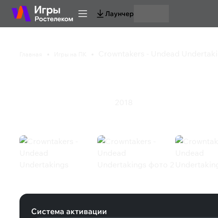
Лаунчер
Crowntakers - Undead Undertak
Главная
Игры на ПК
Crowntakers - Undea
2018
Инди
Стратегия
Ролевая игра
Crowntakers - Undead Undertakings
Система активации