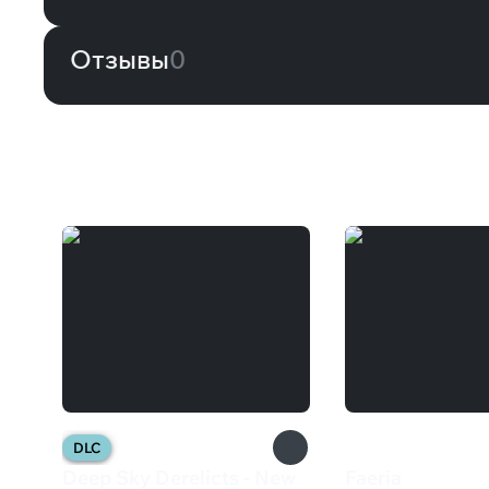
Отзывы
0
Вам может понравиться
DLC
Deep Sky Derelicts - New
Faeria