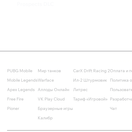
710 ₽
Prospects DLC
335 ₽
Валюта
Подписки
Поддерж
PUBG Mobile
Мир танков
CarX Drift Racing 2
Оплата и п
Mobile Legends
Warface
Ил-2 Штурмовик
Политика 
Apex Legends
Аллоды Онлайн
Литрес
Пользоват
Free Fire
VK Play Cloud
Тариф «Игровой»
Разработч
Pioner
Браузерные игры
Чат
Калибр