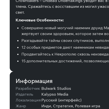
Crowntakers – Undead Undertakings уводит вас 
тлена. Сражайтесь с восставшим из могил ужасо
свет.
Ключевые Особенности:
Совершено новый могучий наемник друид Мальд
жертвует своим здоровьем, которое затем во
Разгадывайте тайны своих спутников, выполн
12 особых предметов дают наемникам невидан
Продвигайтесь к Некрополю сквозь неизведа
15 дополнительных достижений, позволяющих 
Информация
Разработчик
Bulwark Studios
Издатель
Kalypso Media
Локализация
Русский (интерфейс)
Жанр
Инди, Стратегия, Ролевая игра