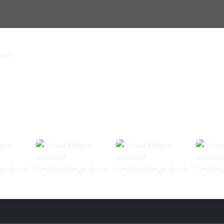
ings
d Undertakings
 (Steam)