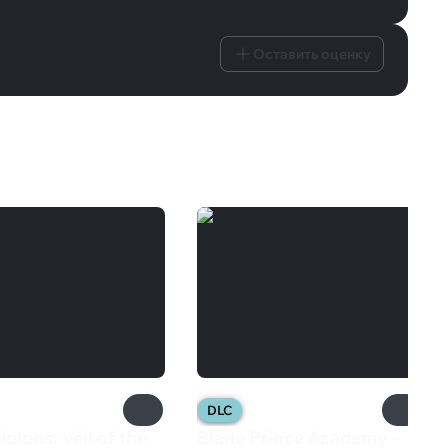
Оставить оценку
DLC
dolons: Veil of the
Blade Prince Academy -