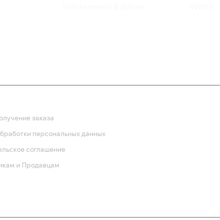
Wintermost Edition
Witch
735 ₽
1 00
ка
олучение заказа
обработки персональных данных
ельское соглашение
икам и Продавцам