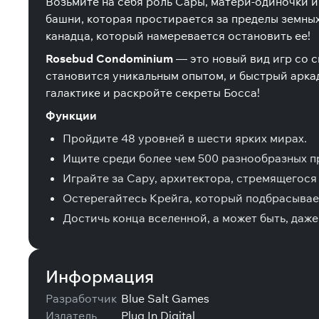
Возьмите на себя роль Сары, матери-одиночки и
башни, которая простирается за пределы земных
канадца, который намеревается остановить ее!
Rosebud Condominium
— это новый вид игр со 
становится уникальным опытом, и быстрый аркад
галактике и раскройте секреты Босса!
Функции
Пройдите 48 уровней в шести ярких мирах.
Ищите среди более чем 500 разнообразных п
Играйте за Сару, архитектора, стремящегося
Остерегайтесь Крейга, который подбрасывае
Достичь конца вселенной, а может быть, даже 
Информация
Разработчик
Blue Salt Games
Издатель
Plug In Digital