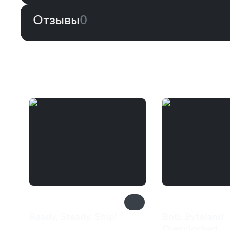
Отзывы
0
Вам может понравиться
Ready, Steady, Ship!
Boti: Byteland
Overclocked