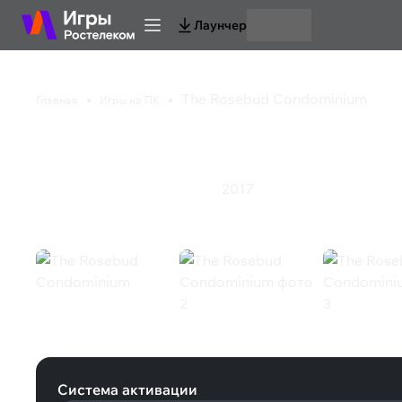
Лаунчер
The Rosebud Condominium
Главная
Игры на ПК
The Rosebud Condom
2017
Казуальная игра
Приключения
The Rosebud Condominium (Steam
Система активации