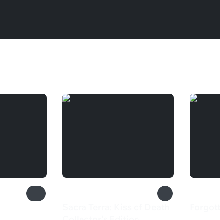
Sacra Terra: Kiss of Death
Forgot
Collector's Edition