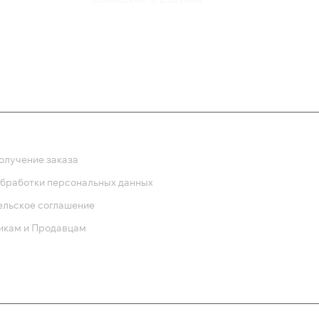
435 
249 ₽
ка
олучение заказа
обработки персональных данных
ельское соглашение
икам и Продавцам