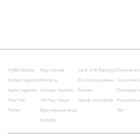
1 200 ₽
1 640 ₽
Валюта
Подписки
Поддерж
PUBG Mobile
Мир танков
CarX Drift Racing 2
Оплата и п
Mobile Legends
Warface
Ил-2 Штурмовик
Политика 
Apex Legends
Аллоды Онлайн
Литрес
Пользоват
Free Fire
VK Play Cloud
Тариф «Игровой»
Разработч
Pioner
Браузерные игры
Чат
Калибр