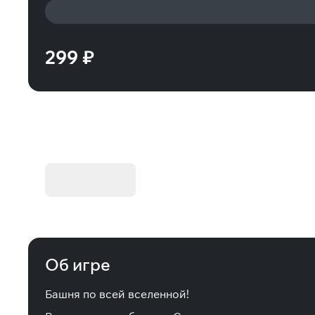
299 ₽
KIBORG - Делюкс Издание
Купить
Об игре
Башня по всей вселенной!