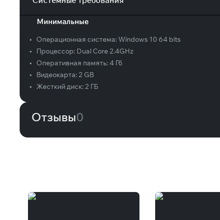
Системные требования
Минимальные
•
Операционная система:
Windows 10 64 bits
•
Процессор:
Dual Core 2.4GHz
•
Оперативная память:
4 Гб
•
Видеокарта:
2 GB
•
Жесткий диск:
2 ГБ
Отзывы
0
Вам может понравиться