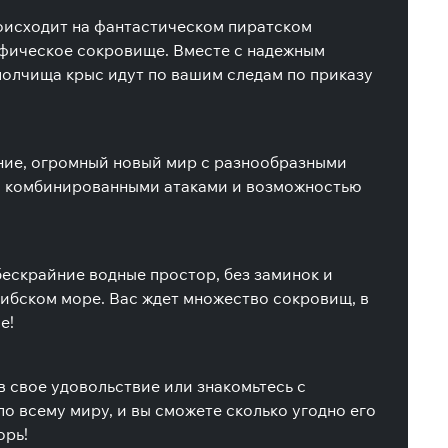
оисходит на фантастическом пиратском
ифическое сокровище. Вместе с надежным
полчища крыс идут по вашим следам по приказу
ение, огромный новый мир с разнообразными
, комбинированными атаками и возможностью
бескрайние водные простор, без заминок и
рибском море. Вас ждет множество сокровищ, в
е!
 свое удовольствие или знакомьтесь с
 всему миру, и вы сможете сколько угодно его
орь!