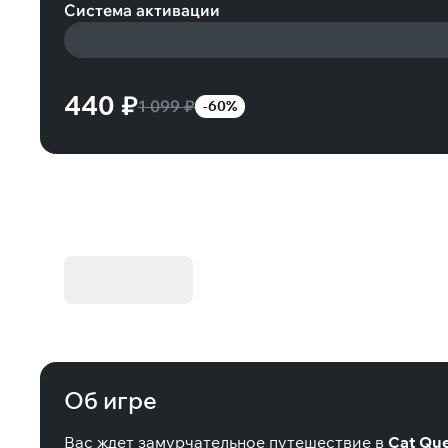
Система активации
440 ₽
1 099 ₽
-60%
KIBORG - Делюкс Издание
Купить
Об игре
Вас ждет замурчательное путешествие в
Cat Ques