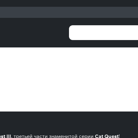
t III
, третьей части знаменитой серии
Cat Quest
!