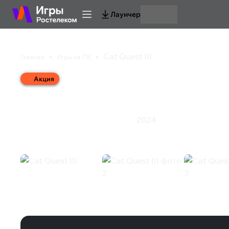
Лаунчер
Cat Quest III
Главная
Игры на ПК
Акция
Cat Quest III
2024
Приключения
Экшен
Ролевая игра
Cat Quest III (Steam)