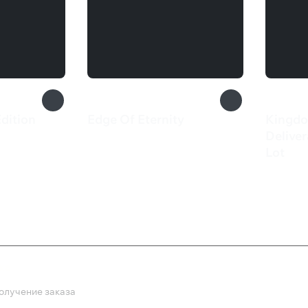
Edition
Edge Of Eternity
Kingd
699 ₽
Delive
Lot
499 
ка
олучение заказа