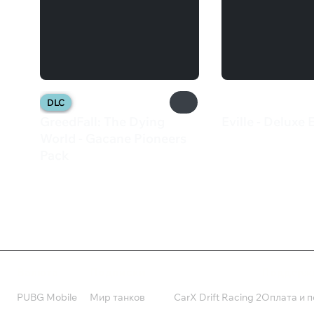
DLC
GreedFall: The Dying
Eville - Deluxe 
927 ₽
World - Gacane Pioneers
Pack
125 ₽
Валюта
Подписки
Поддерж
PUBG Mobile
Мир танков
CarX Drift Racing 2
Оплата и п