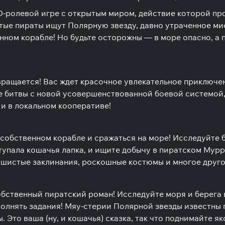
D-ролевой игре с открытым миром, действие которой пр
тые пираты ищут Полярную звезду, давно утраченное м
нном корабле! Но будьте осторожны — в море опасно, а 
вращается! Вас ждет красочное увлекательное приключ
е битвы с новой усовершенствованной боевой системой
 и в локальном кооперативе!
собственном корабле и сражаться на море! Исследуйте 
ступала кошачья лапка, и ищите добычу в пиратском Мур
ушистые заклинания, роскошные костюмы и многое друго
бственный пиратский роман! Исследуйте моря и берега в
лнять задания! Мяу-стерии Полярной звезды известны по
 Это ваша (ну, и кошачья) сказка, так что поднимайте як