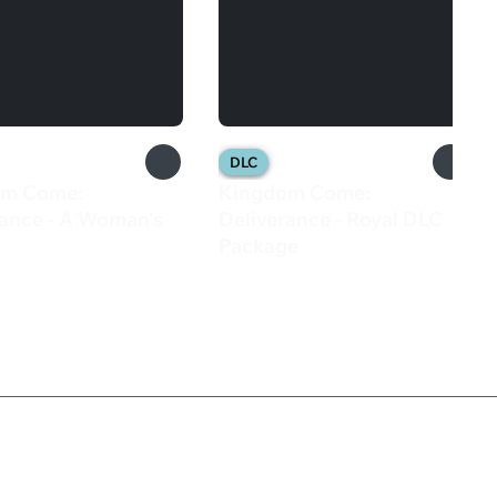
DLC
om Come:
Kingdom Come:
rance - A Woman's
Deliverance - Royal DLC
Package
₽
799 ₽
Служба поддержки
8 800 1000 800