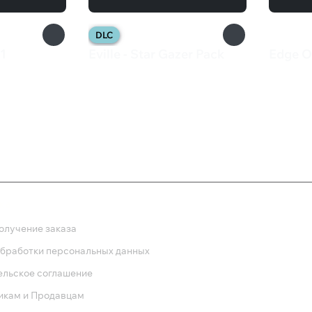
DLC
1
Eville - Star Gazer Pack
Edge Of
200 ₽
699 
ка
олучение заказа
обработки персональных данных
ельское соглашение
икам и Продавцам