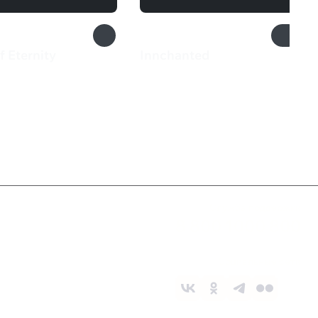
 Eternity
Innchanted
₽
710 ₽
Служба поддержки
8 800 1000 800
Социальные сети