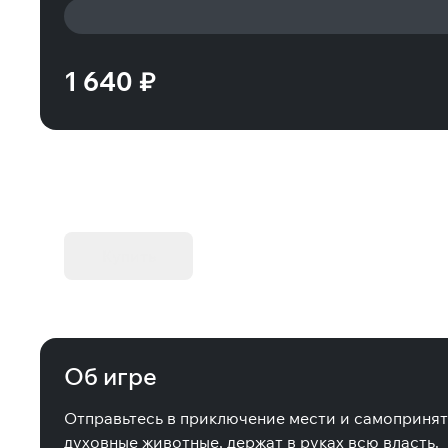
1 640 ₽
KIBORG - Делюкс Издание
Купить
Об игре
Отправьтесь в приключение мести и самоприняти
духовные животные, держат в руках всю власть.