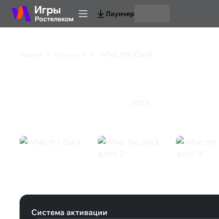
Лаунчер
What the Duck
Главная
Игры на ПК
What the Duck
2023
Приключения
Экшен
Ролевая игра
What the Duck (Steam)
Система активации