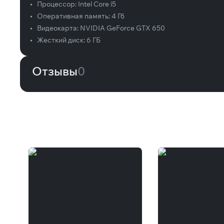
•
Процессор:
Intel Core i5
•
Оперативная память:
4 Гб
•
Видеокарта:
NVIDIA GeForce GTX 650
•
Жесткий диск:
6 ГБ
Отзывы
0
Вам может понравиться