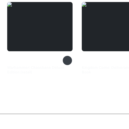
Warhammer: Chaosbane Deluxe
Kingdom Come: Deliveranc
Edition (retail)
Book
1 299 ₽
299 ₽
Валюта