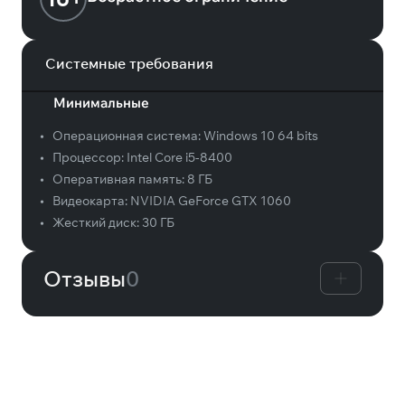
Системные требования
Минимальные
•
Операционная система:
Windows 10 64 bits
•
Процессор:
Intel Core i5-8400
•
Оперативная память:
8 ГБ
•
Видеокарта:
NVIDIA GeForce GTX 1060
•
Жесткий диск:
30 ГБ
Отзывы
0
Вам может понравиться