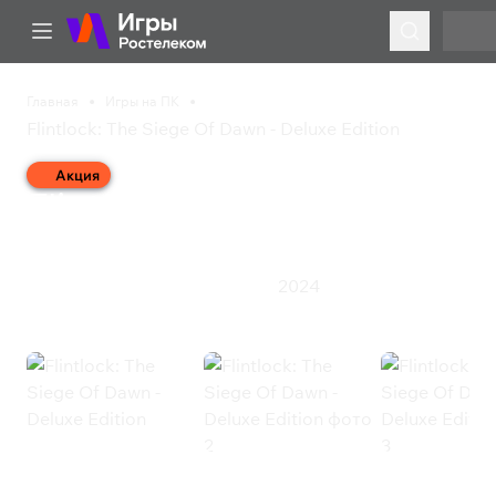
Главная
Игры на ПК
Flintlock: The Siege Of Dawn - Deluxe Edition
Акция
Flintlock: The Siege Of
Dawn - Deluxe Edition
2024
Приключения
Экшен
Ролевая игра
Flintlock: The Siege Of Dawn -