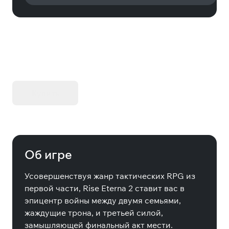
KIBORG - Делюкс Издание
Купить
Об игре
Усовершенствуя жанр тактических RPG из
первой части, Rise Eterna 2 ставит вас в
эпицентр войны между двумя семьями,
жаждущие трона, и третьей силой,
замышляющей финальный акт мести.