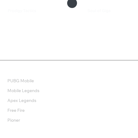
Prodigy Tactics
Soul of Giga
435 ₽
133 ₽
Валюта
PUBG Mobile
Mobile Legends
Apex Legends
Free Fire
Pioner
Подписки