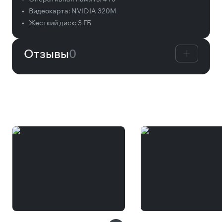
•
Видеокарта:
NVIDIA 320M
•
Жесткий диск:
3 ГБ
Отзывы
0
Вам может понравиться