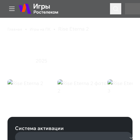
Rise Eterna 2
Главная
Игры на ПК
Rise Eterna 2
Казуальная игра
Приключения
Стратегия
Экшен
2025
Ролевая игра
Rise Eterna 2 (Steam)
Система активации