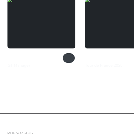
GT Manager
Tour de France 2025
880 ₽
2 199 ₽
Валюта
PUBG Mobile