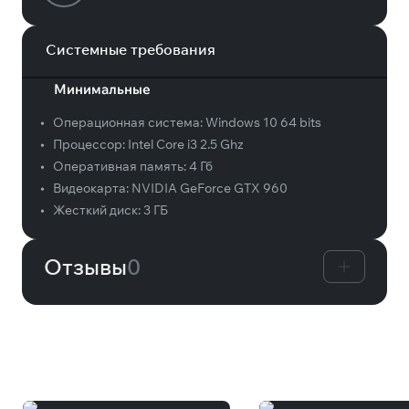
Системные требования
Минимальные
•
Операционная система:
Windows 10 64 bits
•
Процессор:
Intel Core i3 2.5 Ghz
•
Оперативная память:
4 Гб
•
Видеокарта:
NVIDIA GeForce GTX 960
•
Жесткий диск:
3 ГБ
Отзывы
0
Вам может понравиться