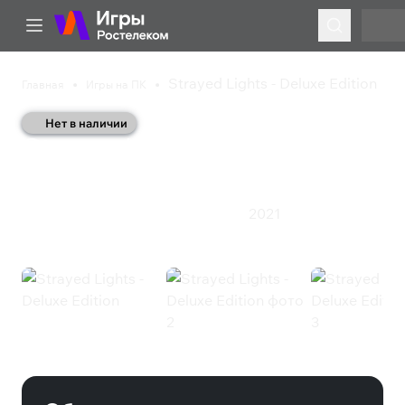
Strayed Lights - Deluxe Edition
Главная
Игры на ПК
Нет в наличии
Strayed Lights - Deluxe
Edition
2021
Казуальная игра
Приключения
Экшен
Strayed Lights - Deluxe Edition