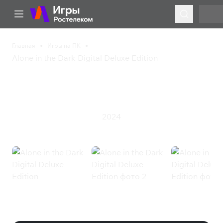
Главная
Игры на ПК
Alone in the Dark Digital Deluxe Edition
Alone in the Dark Digital
Deluxe Edition
2024
Приключения
Ужасы
Экшен
Alone in the Dark Digital Deluxe
Edition (Steam)