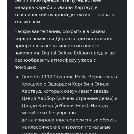
сепии либо превратить путешествие
Эдварда Карнби и Эмили Хартвуд в
классический нуарный детектив — решать
только вам.
Раскрывайте тайны, сокрытые в самом
сердце поместья Дерсето, где ностальгия
приправлена креативностью нового
поколения. Digital Deluxe Edition предлагает
разнообразить атмосферу ужаса с
помощью:
Derceto 1992 Costume Pack. Вернитесь в
прошлое с Эдвардом Карнби и Эмили
Хартвуд, которых озвучивают звезды
Дэвид Харбор («Очень странные дела») и
Джоди Комер («Убивая Еву»). На ходу
меняйте их безупречно
детализированные современные образы
на классические низкополигональные