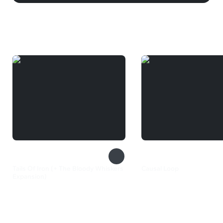
Вам может понравиться
Tails Of Iron (+ The Bloody Whiskers
Causal Loop
Expansion)
710 ₽
2 499 ₽