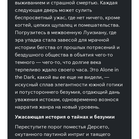
выживанием и страшной смертью. Каждая
следующая дверь может сулить
беспросветный ужас, где нет ничего, кроме
когтей, цепких щупалец и помешательства.
Погрузитесь в межвоенную Луизиану, где
эра упадка стала завесой для мрачной
истории бегства от прошлых потрясений и
бездушного общества в объятия чего-то
темного — чего-то, что долгие века
терпеливо ждало своего часа. Это Alone in
the Dark, какой вы ее еще не видели, —
искусный сплав элегантности южной готики
и потустороннего безумия, отдающий дань
уважения истокам, одновременно вознося
нарратив жанра на новый уровень.
Ужасающая история о тайнах и безумии
Переступите порог поместья Дерсето,
окутанного паутиной интриг и таящего