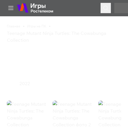
Главная
Игры на ПК
Teenage Mutant Ninja Turtles: The Cowabunga
Collection
Teenage Mutant Ninja
Turtles: The Cowabunga
Collection
2022
Экшен