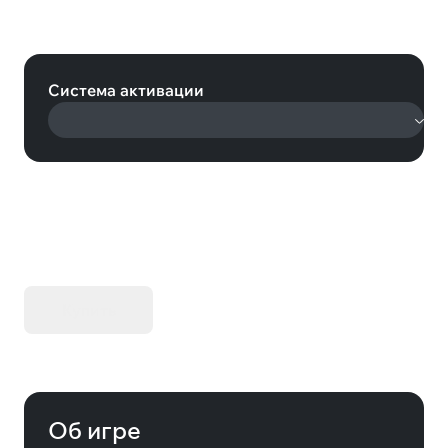
Teenage Mutant Ninja Turtles: The
Cowabunga Collection (Steam)
Система активации
KIBORG - Делюкс Издание
Купить
Об игре