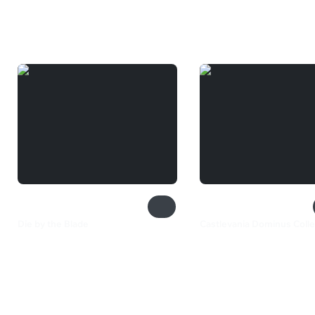
Вам может понравиться
Die by the Blade
Castlevania Dominus Colle
800 ₽
2 599 ₽