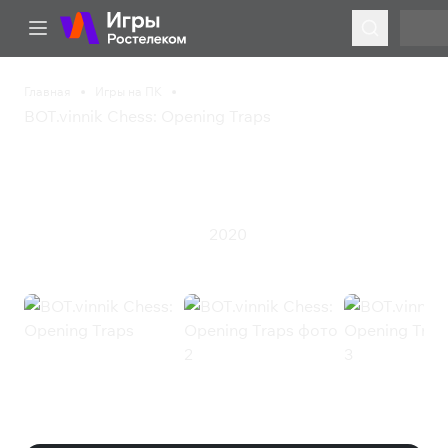
Главная
Игры на ПК
BOT.vinnik Chess: Opening Traps
BOT.vinnik Chess:
Opening Traps
2020
Казуальная игра
Стратегия
BOT.vinnik Chess: Opening Traps
(Steam)