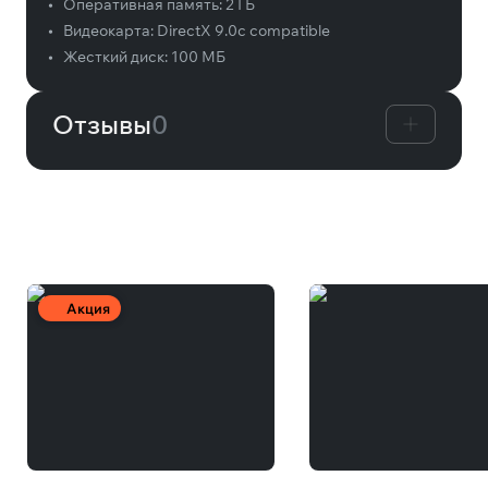
•
Оперативная память:
2 ГБ
•
Видеокарта:
DirectX 9.0c compatible
•
Жесткий диск:
100 МБ
Отзывы
0
Вам может понравиться
Акция