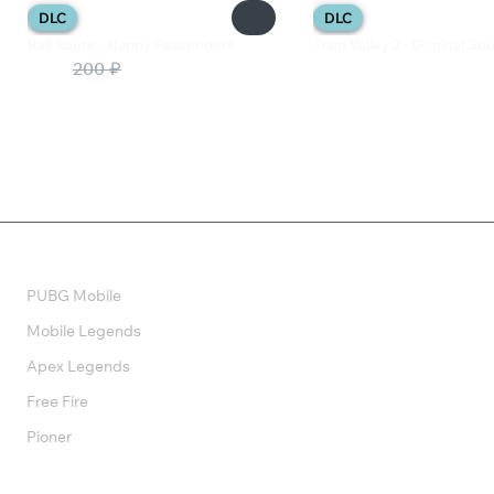
DLC
DLC
Rail Route - Happy Passengers
Train Valley 2 - Original S
116 ₽
200 ₽
82 ₽
Валюта
PUBG Mobile
Mobile Legends
Apex Legends
Free Fire
Pioner
Подписки