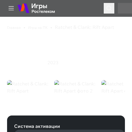
Ratchet & Clank: Rift Apart
Главная
Игры на ПК
Ratchet & Clank: Rift
Apart
2023
Приключения
Экшен
Ratchet & Clank: Rift Apart (Steam)
Система активации