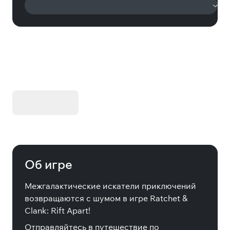
KIBORG - Делюкс Издание
Купить
Об игре
Межгалактические искатели приключений
возвращаются с шумом в игре Ratchet &
Clank: Rift Apart!
Отправляйтесь в путешествие по