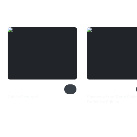
Вам может понравиться
Goblin Scourge!
Shadow of the Tomb Raid
Definitive Edition
680 ₽
1 999 ₽