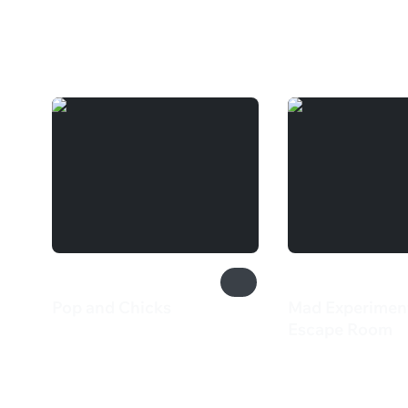
Вам может понравиться
Pop and Chicks
Mad Experiment
82 ₽
Escape Room
490 ₽