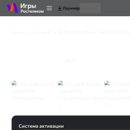
Лаунчер
BOT.vinnik Chess: Late USSR C
Главная
Игры на ПК
BOT.vinnik Chess: L
2021
Казуальная игра
Стратегия
BOT.vinnik Chess: Late USSR Champ
Система активации