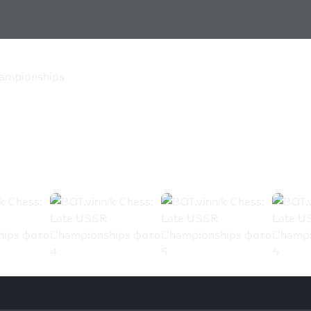
hampionships
ate USSR Championships
ionships (Steam)