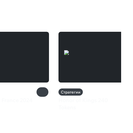
Стратегии
e France 2024
Honor of Kings 240
9 ₽
Tokens
619 ₽