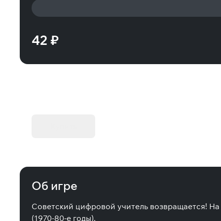
42 ₽
KIBORG - Делюкс Издание
Купить
Об игре
Советский цифровой учитель возвращается! На 
(1970-80-е годы).