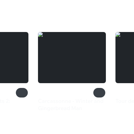
s 2:
Carcassonne - Winter and
Tour d
1 59
Gingerbread Man
165 ₽