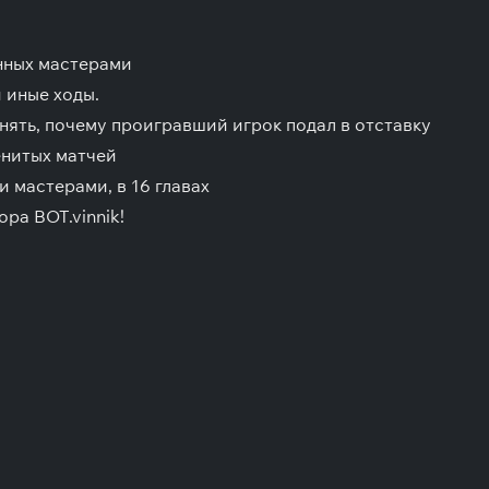
нных мастерами
 иные ходы.
нять, почему проигравший игрок подал в отставку
енитых матчей
 мастерами, в 16 главах
ра BOT.vinnik!