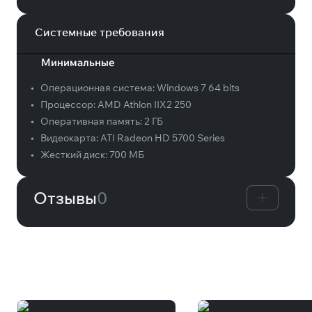
Системные требования
Минимальные
•
Операционная система:
Windows 7 64 bits
•
Процессор:
AMD Athlon IIX2 250
•
Оперативная память:
2 ГБ
•
Видеокарта:
ATI Radeon HD 5700 Series
•
Жесткий диск:
700 МБ
Отзывы
0
Вам может понравиться