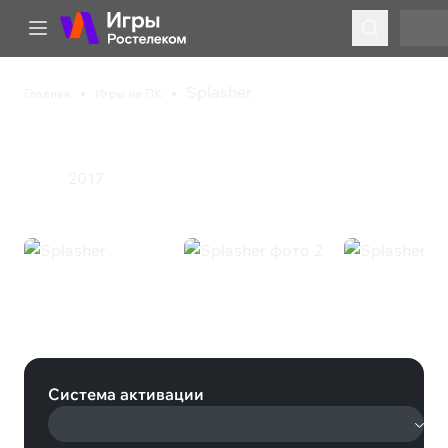
Splasher
Главная
Игры на ПК
Splasher
2017
Экшен
Splasher (Steam)
Система активации