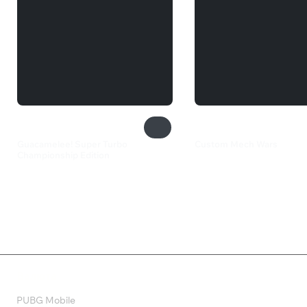
Guacamelee! Super Turbo
Custom Mech Wars
Championship Edition
2 699 ₽
550 ₽
Валюта
PUBG Mobile