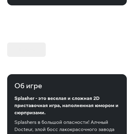
KIBORG - Делюкс Издание
Купить
Об игре
Splasher - это веселая и сложная 2D
приставочная игра, наполненная юмором и
сюрпризами.
Splashers в большой опасности! Алчный
Docteur, злой босс лакокрасочного завода