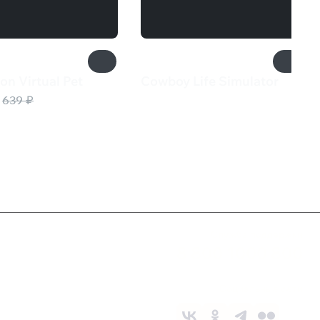
n Virtual Pet
Cowboy Life Simulator
₽
680 ₽
639 ₽
Служба поддержки
8 800 1000 800
Социальные сети