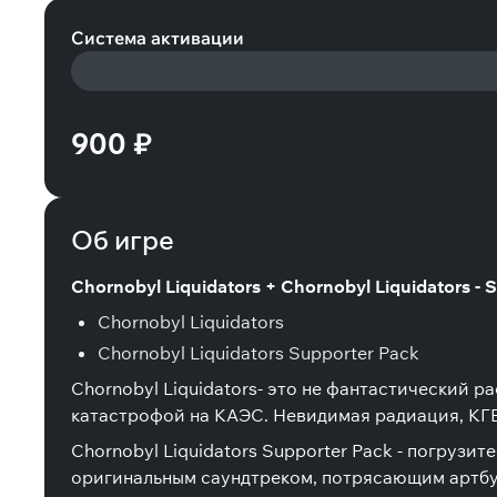
Система активации
900 ₽
Об игре
Chornobyl Liquidators + Chornobyl Liquidators -
Chornobyl Liquidators
Chornobyl Liquidators Supporter Pack
Chornobyl Liquidators- это не фантастический р
катастрофой на КАЭС. Невидимая радиация, КГБ,
Chornobyl Liquidators Supporter Pack - погрузи
оригинальным саундтреком, потрясающим артбу