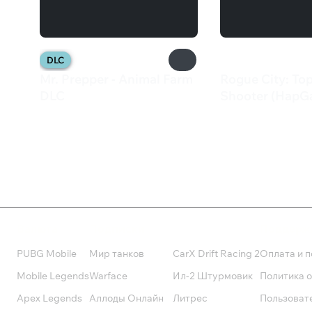
DLC
Mr. Prepper - Animal Farm
Rogue City: To
DLC
Shooter (HapG
649 ₽
82 ₽
Валюта
Подписки
Поддерж
PUBG Mobile
Мир танков
CarX Drift Racing 2
Оплата и п
Mobile Legends
Warface
Ил-2 Штурмовик
Политика 
Apex Legends
Аллоды Онлайн
Литрес
Пользоват