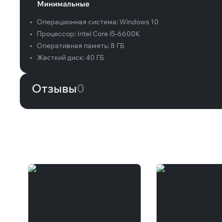
Минимальные
•
Операционная система:
Windows 10
•
Процессор:
Intel Core i5-6600K
•
Оперативная память:
8 ГБ
•
Жесткий диск:
40 ГБ
Отзывы
0
Вам может понравиться