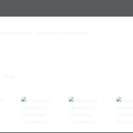
yl Liquidators - Supporter Pack Bundle
s + Chornobyl
er Pack Bundle
2024
ра
iquidators - Supporter Pack Bundle (St