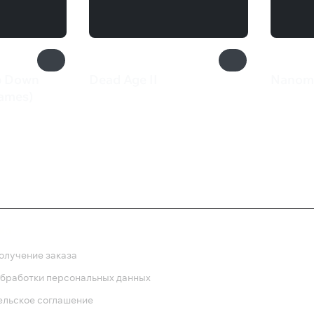
p Down
Dead Age II
Nanomo
650 ₽
512 
ames)
ка
олучение заказа
обработки персональных данных
ельское соглашение