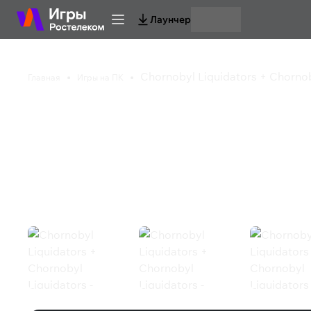
Лаунчер
Chornobyl Liquidators + Chornob
Главная
Игры на ПК
Chornobyl Liquidator
Liquidators - Support
Казуальная игра
Приключения
Симулятор
Экшен
Ролевая иг
Chornobyl Liquidators + Chornobyl L