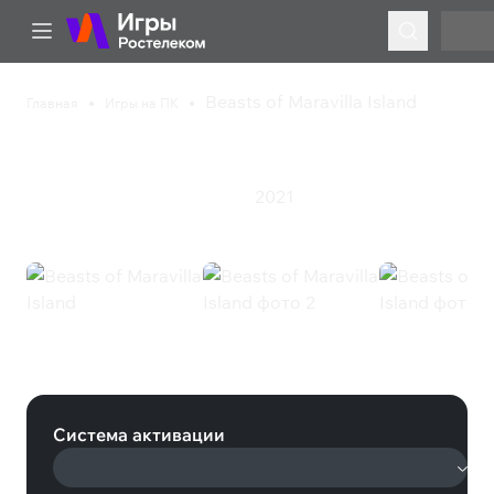
Beasts of Maravilla Island
Главная
Игры на ПК
Beasts of Maravilla Island
2021
Казуальная игра
Приключения
Beasts of Maravilla Island (Steam)
Система активации