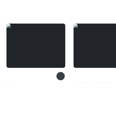
Вам может понравиться
Eville
The Magical Mixture Mill
550 ₽
1 499 ₽