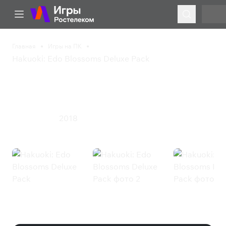
Главная
Игры на ПК
Hakuoki: Edo Blossoms Deluxe Pack
Hakuoki: Edo Blossoms
Deluxe Pack
2018
Приключения
Hakuoki: Edo Blossoms Deluxe
Pack (Steam)