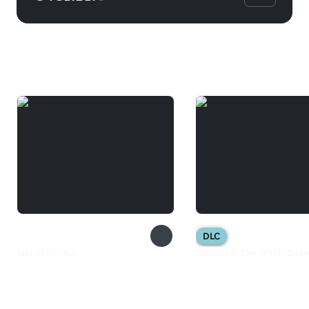
Вам может понравиться
DLC
Gift of Parthax
Destiny 2: The Witch Que
335 ₽
2 199 ₽