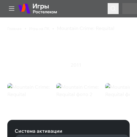
Mountain Crime: Requital
Главная
Игры на ПК
Mountain Crime:
Requital
2011
Казуальная игра
Приключения
Mountain Crime: Requital (Steam)
Система активации