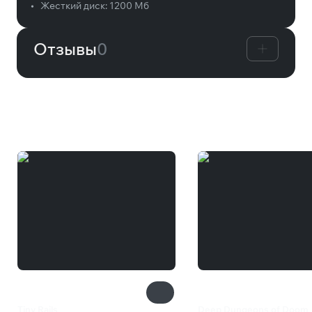
•
Жесткий диск:
1200 Мб
Отзывы
0
Вам может понравиться
Tiny Rails
Deep Dungeons of Doom